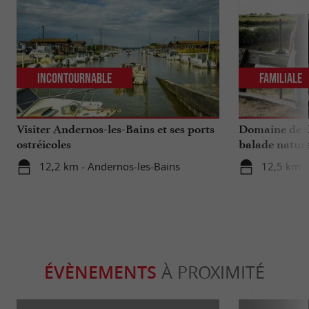
Incontournable
Familiale
Visiter Andernos-les-Bains et ses ports
Domaine de Ce
ostréicoles
balade natur
12,2 km - Andernos-les-Bains
12,5 km 
ÉVÈNEMENTS
À PROXIMITÉ