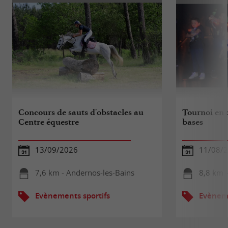
Concours de sauts d'obstacles au
Tournoi en 
Centre équestre
bases
13/09/2026
11/08/
7,6 km - Andernos-les-Bains
8,8 km 
Evènements sportifs
Evèneme