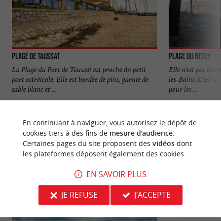
Plage de Taussat
Plage du Betey
La Plage du Port de Taussat est proche du petit
Elle n'est pas loi
port ostréicole. Elle est bordée de pins, garnie de
les-Bains. C'est u
sable blanc et ...
pour les ...
11,7 km - Lanton
11,7 km - 
En continuant à naviguer, vous autorisez le dépôt de
cookies tiers à des fins de
mesure d'audience
.
Certaines pages du site proposent des
vidéos
dont
les plateformes déposent également des cookies.
EN SAVOIR PLUS
NOUS AVONS TESTÉ
POUR VOUS
JE REFUSE
J'ACCEPTE