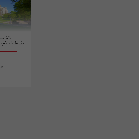
astide -
pée de la rive
ux
s