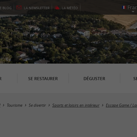
LE
BLOG
LA
NEWSLETTER
LA
MÉTÉO
R
SE RESTAURER
DÉGUSTER
S
l
Tourisme
Se divertir
Sports et loisirs en intérieur
Escape Game / La