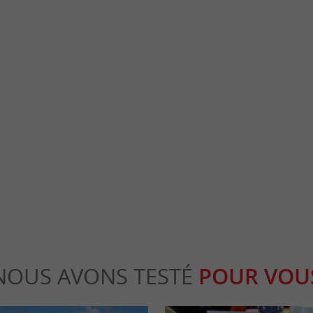
Galerie Bordelaise
ny sont une avenue emblématique du centre-
Véritable passage secret de Bordeaux, il est 
ymbolisant l' élégance ...
Catherine et vous offre un voyage dans le te
rdeaux
188 m - Bordeaux
NOUS AVONS TESTÉ
POUR VOU