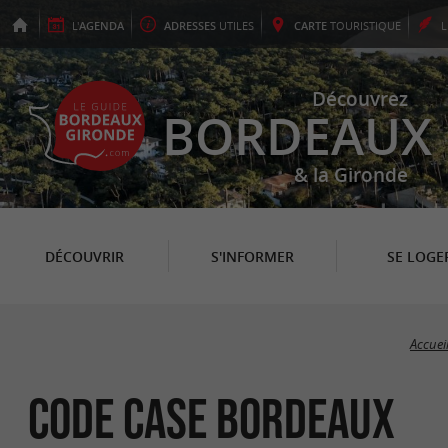
L'
AGENDA
ADRESSES
UTILES
CARTE
TOURISTIQUE
Découvrez
BORDEAUX
& la Gironde
DÉCOUVRIR
S'INFORMER
SE LOGE
Accuei
Code Case Bordeaux