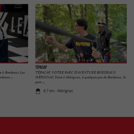
Tépacap
lle à Bordeaux Lac
TÉPACAP, VOTRE PARC D'AVENTURE BORDEAUX
deaux ...
MÉRIGNAC Situé à Mérignac, à quelques pas de Bordeaux, le
parc ...
8,7 km - Mérignac