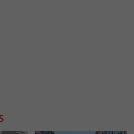
Science Expériences
situé rue Sainte-
Ouvert depuis avril 2025 dans la partie basse de la Promenade
mps avec ...
Sainte-Catherine de Bordeaux, Science Expériences ...
281 m - Bordeaux
S