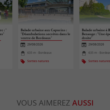
c : "
Balade urbaine aux Capucins :
Balade urbaine à B
es"
"Déambulations secrètes dans le
Benauge : "Une épo
ventre de Bordeaux"
droite"
29/08/2026
29/08/2026
635 m - Bordeaux
635 m - Bordea
Sorties natures
Sorties nature
VOUS AIMEREZ
AUSSI