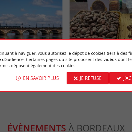
Gourmande
inuant à naviguer, vous autorisez le dépôt de cookies tiers à des fi
 d'audience
. Certaines pages du site proposent des
vidéos
dont le
t de Pierre à Bordeaux : Tout ce
Festival Showcolat Bordeaux 2026
ormes déposent également des cookies.
r vos déplacements de l'été 2026
immersion au pays du cacao d’exc
EN SAVOIR PLUS
JE REFUSE
J'A
rdeaux
635 m - Bordeaux
ÉVÈNEMENTS
À BORDEAUX