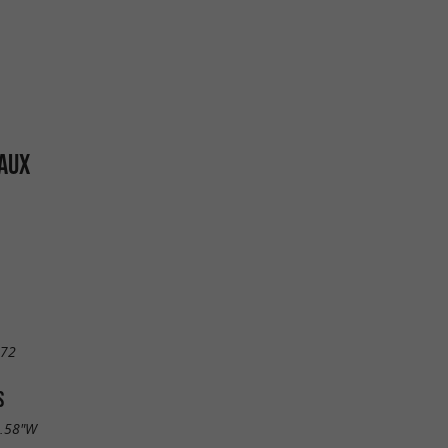
AUX
 72
S
3.58"W