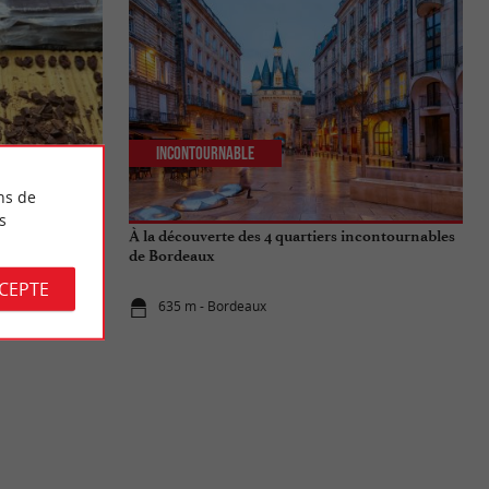
Incontournable
ns de
s
 : Une
À la découverte des 4 quartiers incontournables
eption
de Bordeaux
CCEPTE
635 m - Bordeaux