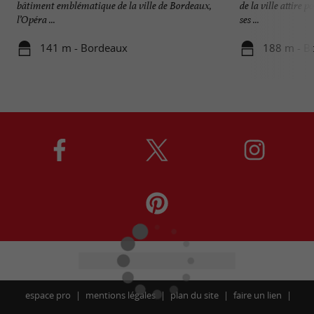
bâtiment emblématique de la ville de Bordeaux,
de la ville attire p
l’Opéra ...
ses ...
141 m - Bordeaux
188 m - B
espace pro
mentions légales
plan du site
faire un lien