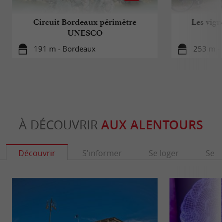
Circuit Bordeaux périmètre
Les vign
UNESCO
191 m - Bordeaux
253 m -
À DÉCOUVRIR
AUX ALENTOURS
Découvrir
S'informer
Se loger
Se r