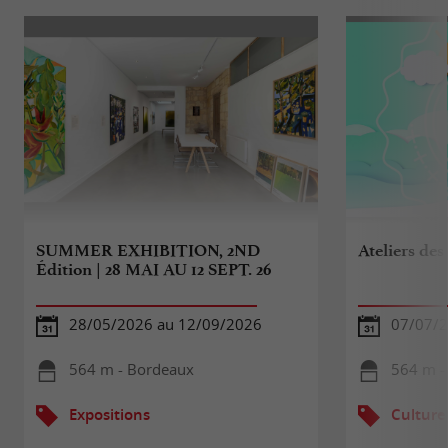
SUMMER EXHIBITION, 2ND
Ateliers des
Édition | 28 MAI AU 12 SEPT. 26
28/05/2026 au 12/09/2026
07/07/2
564 m - Bordeaux
564 m -
Expositions
Culture