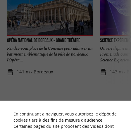
Opéra National de Bordaux - Grand Théatre
Science Expérienc
Rendez-vous place de la Comédie pour admirer un
Ouvert depuis avri
bâtiment emblématique de la ville de Bordeaux,
Promenade Sainte
l’Opéra ...
Science Expérience
141 m - Bordeaux
143 m - B
En continuant à naviguer, vous autorisez le dépôt de
cookies tiers à des fins de
mesure d'audience
.
Certaines pages du site proposent des
vidéos
dont