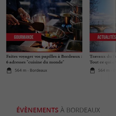
Gourmande
Actualité
Faites voyager vos papilles à Bordeaux :
Travaux du Po
6 adresses "cuisine du monde"
Tout ce qui c
déplacements 
564 m - Bordeaux
564 m - 
ÉVÈNEMENTS
À BORDEAUX