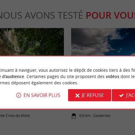
NOUS AVONS TESTÉ
POUR VOU
inuant à naviguer, vous autorisez le dépôt de cookies tiers à des fi
Séjours / Weekend
 d'audience
. Certaines pages du site proposent des
vidéos
dont le
ormes déposent également des cookies.
EN SAVOIR PLUS
JE REFUSE
J'A
-Mont visite insolite de ses
Vacances originales en Gironde :
es fossilisées
le Sauternais et le sud-Gironde
inte-Croix-du-Mont
6,6 km - Sauternes