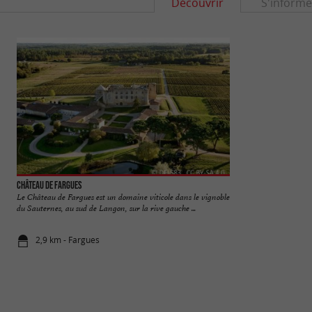
Découvrir
S'informe
Château de Fargues
Cité médiévale de 
Le Château de Fargues est un domaine viticole dans le vignoble
Entourée de rempar
du Sauternes, au sud de Langon, sur la rive gauche ...
ensemble architect
2,9 km - Fargues
3,6 km - Sa