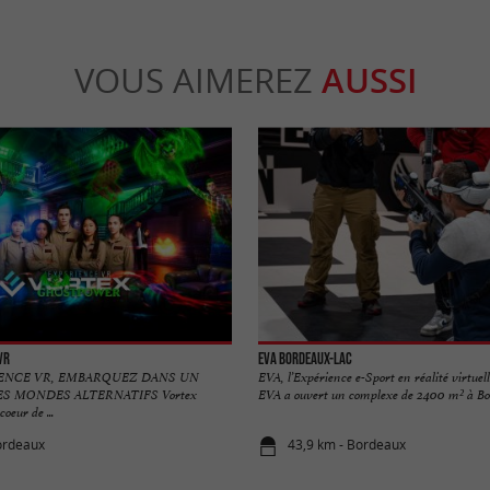
VOUS AIMEREZ
AUSSI
VR
EVA Bordeaux-Lac
ENCE VR, EMBARQUEZ DANS UN
EVA, l’Expérience e-Sport en réalité virtue
S MONDES ALTERNATIFS Vortex
EVA a ouvert un complexe de 2400 m² à Bor
oeur de ...
ordeaux
43,9 km - Bordeaux