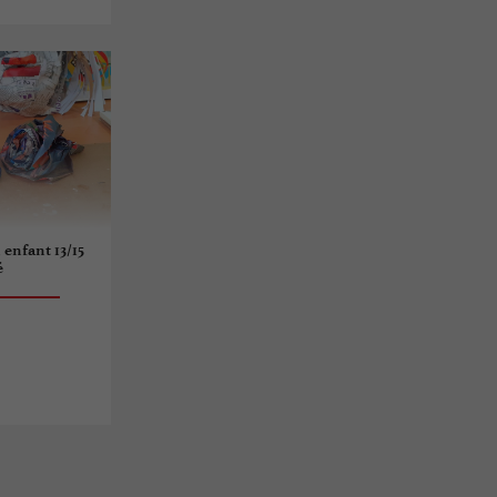
 enfant 13/15
é
n