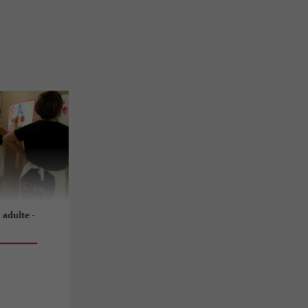
 adulte -
n