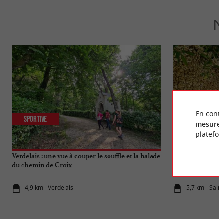
En cont
Sportive
Culturelle
mesure
platef
Verdelais : une vue à couper le souffle et la balade
Sainte-Croix-du
du chemin de Croix
falaises d’huitr
4,9 km - Verdelais
5,7 km - Sa