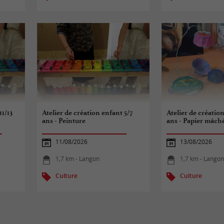
11/13
Atelier de création enfant 5/7
Atelier de création
ans - Peinture
ans - Papier mâch
11/08/2026
13/08/2026
1,7 km - Langon
1,7 km - Lango
Culture
Culture