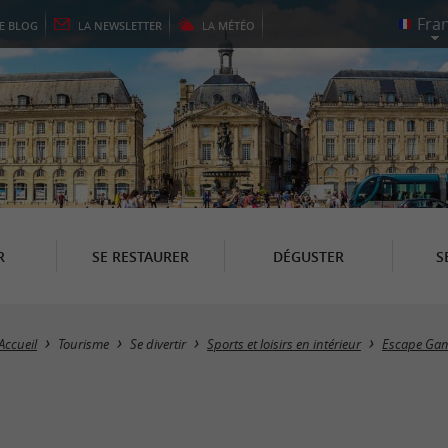
LE
BLOG
LA
NEWSLETTER
LA
MÉTÉO
R
SE RESTAURER
DÉGUSTER
S
Accueil
Tourisme
Se divertir
Sports et loisirs en intérieur
Escape Gam