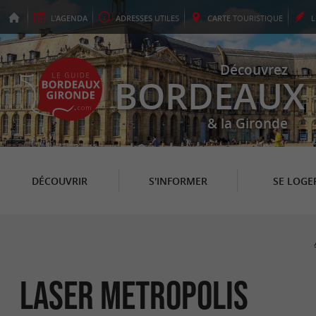
L'
AGENDA
ADRESSES
UTILES
CARTE
TOURISTIQUE
Découvrez
BORDEAUX
& la Gironde
DÉCOUVRIR
S'INFORMER
SE LOGE
Laser Metropolis