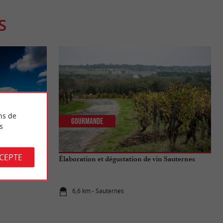
S
ns de
Gourmande
s
CCEPTE
 Escapade dans
Élaboration et dégustation de vin Sauternes
6,6 km - Sauternes