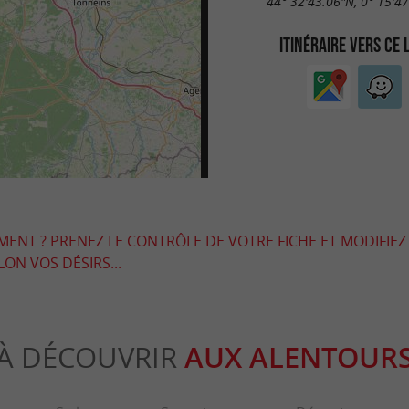
44° 32'43.06"N, 0° 15'4
ITINÉRAIRE VERS CE 
EMENT ? PRENEZ LE CONTRÔLE DE VOTRE FICHE ET MODIFIEZ
LON VOS DÉSIRS...
À DÉCOUVRIR
AUX ALENTOUR