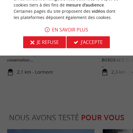
cookies tiers à des fins de
mesure d'audience
.
Certaines pages du site proposent des
vidéos
dont
les plateformes déposent également des cookies.
EN SAVOIR PLUS
Musée National de l'Assurance Maladie
Bassins des Lumiè
JE REFUSE
J'ACCEPTE
Le Musée National de l'Assurance Maladie situé à
BASSINS DES L
Lormont est aujourd'hui le seul lieu en France de
SOUS-MARINE 
conservation ...
BORDEAUX Édifié 
...
2,1 km - Lormont
2,3 km - 
NOUS AVONS TESTÉ
POUR VOUS