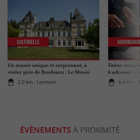
Culturelle
Gourmand
Un musée unique et surprenant, à
Faites voyage
visiter près de Bordeaux : Le Musée
6 adresses "c
National de l’Assurance Maladie
2,0 km - Lormont
6,4 km - 
ÉVÈNEMENTS
À PROXIMITÉ