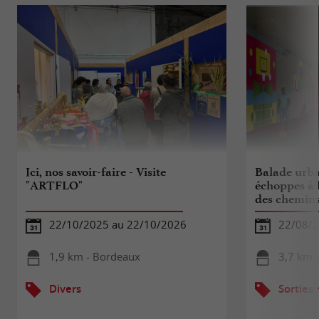
Ici, nos savoir-faire - Visite
Balade urba
"ARTFLO"
échoppes à l
des chemins
22/10/2025 au 22/10/2026
22/08/
1,9 km - Bordeaux
3,7 km 
Divers
Sorties