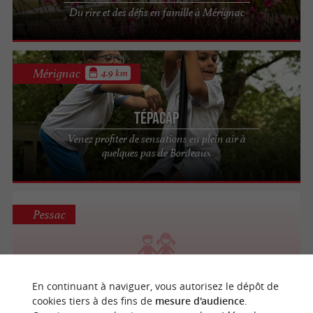
Du rire et des défis en famille à Mérignac
Mérignac
4.9 km
Tépacap
Venez profiter de sensations en plein air à
quelques pas de Bordeaux
Pessac
Archery Bump
En continuant à naviguer, vous autorisez le dépôt de
cookies tiers à des fins de
mesure d'audience
.