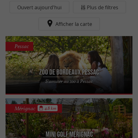
Ouvert aujourd'hui
Plus de filtres
Afficher la carte
Pessac
Zoo de Bordeaux Pessac
S'amuser au zoo à Pessac
Mérignac
4.8 km
Mini Golf Mérignac