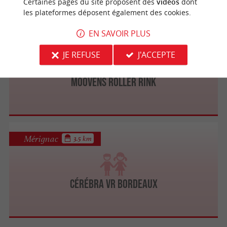
Certaines pages du site proposent des
vidéos
dont
les plateformes déposent également des cookies.
EN SAVOIR PLUS
Gradignan
3.4 km
JE REFUSE
J'ACCEPTE
Moovens Roller Rink
Mérignac
3.5 km
Cérébra VR Bordeaux