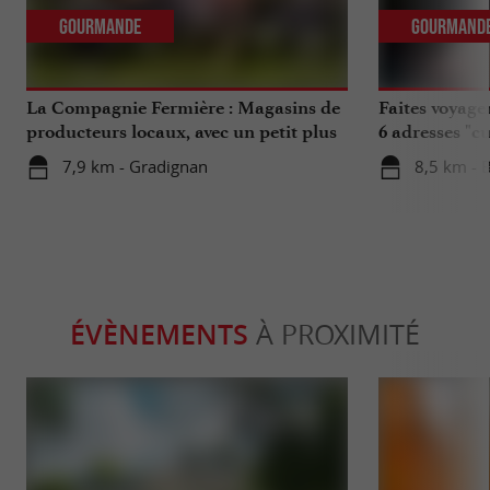
Gourmande
Gourmand
La Compagnie Fermière : Magasins de
Faites voyage
producteurs locaux, avec un petit plus
6 adresses "c
...
7,9 km - Gradignan
8,5 km - 
ÉVÈNEMENTS
À PROXIMITÉ