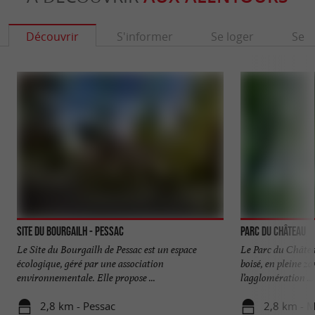
Découvrir
S'informer
Se loger
Se r
Site du Bourgailh - Pessac
Parc du Château
Le Site du Bourgailh de Pessac est un espace
Le Parc du Châtea
écologique, géré par une association
boisé, en pleine zo
environnementale. Elle propose ...
l’agglomération ...
2,8 km - Pessac
2,8 km - 