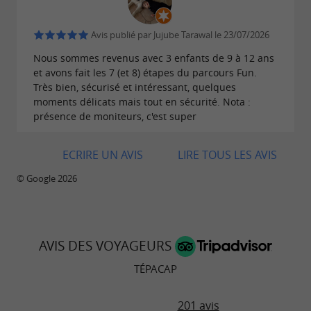
Munis d’une carte et d‘une boussole, partez à la
Avis publié par Jujube Tarawal le 23/07/2026
recherche des balises disséminées autour du
Nous sommes revenus avec 3 enfants de 9 à 12 ans
parc. Une façon ludique de découvrir la forêt,
et avons fait les 7 (et 8) étapes du parcours Fun.
développer son sens de l’orientation et partager
Très bien, sécurisé et intéressant, quelques
un moment sportif en plein air.
moments délicats mais tout en sécurité. Nota :
présence de moniteurs, c'est super
Possibilité d'organiser vos anniversaires, vos
team building ou encore de privatiser le parc.
ECRIRE UN AVIS
LIRE TOUS LES AVIS
N’hésitez pas à nous contacter au 05.31.60.03.07
© Google 2026
ou sur “
info.tepacap@gmail.com
”.
Tépacap Mérignac est niché au cœur du
Décathlon Village à Mérignac. Pour vous y
AVIS DES VOYAGEURS
rendre en voiture, garez-vous sur le parking de
TÉPACAP
Décathlon et longez le golf jusqu'au au bout de
la plaine.
201 avis