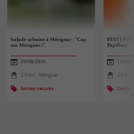
balade urbaine à Mérignac : "Cap
FESTI PAP' (
sur Mérignac !"
Papillon)
29/08/2026
11/09/
2,9 km - Mérignac
2,9 km 
Sorties natures
Concert