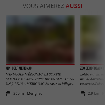
VOUS AIMEREZ
AUSSI
Mini Golf Mérignac
Zoo de Bordeaux 
MINI-GOLF MÉRIGNAC, LA SORTIE
Loisirs enfants a
FAMILLE ET ANNIVERSAIRE ENFANT DANS
monde d'aventures
UN JARDIN À MÉRIGNAC Au cœur du Village ...
recherche d' idées d
260 m - Mérignac
2,9 km - P