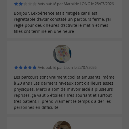
Avis publié par Mathilde LONG le 23/07/2026
Transformez-vous en détective ! Cet
escape
Bonjour, L’expérience était mitigée car il est
est une enquête policière
game en extérieur
regrettable d’avoir constaté un parcours fermé, j’ai
grandeur nature, à résoudre en famille ou entre
réglé pour deux heures d’activité le matin et mes
filles ont terminé en une heure
amis, tout en profitant du cadre verdoyant du
parc.
Labyrinthe Mystère – énigmes pour tous
les âges
Avis publié par Lison le 23/07/2026
Perdez-vous dans le
et résolvez les
Les parcours sont vraiment cool et amusants, même
labyrinthe
à 20 ans ! Les derniers niveaux sont d'ailleurs assez
énigmes adaptées à votre tranche d’âge. Une
physiques. Merci à Tom de m'avoir aidé à plusieurs
activité idéale pour mettre à l’épreuve son sens
reprises, ça vaut 5 étoiles ! Très souriant et surtout
très patient, il prend vraiment le temps d'aider les
de l’observation et sa logique.
personnes en difficulté.
Parcours d’Orientation – explorez dès 3
ans