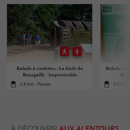
Balade à roulettes : La forêt du
Balade à ro
Bourgailh - Impraticable
de B
2,8 km - Pessac
3,4 km -
À DÉCOUVRIR
AUX ALENTOURS