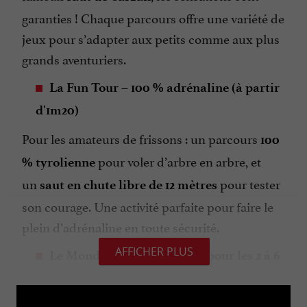
garanties ! Chaque parcours offre une variété de
jeux pour s’adapter aux petits comme aux plus
grands aventuriers.
La Fun Tour – 100 % adrénaline (à partir
d'1m20)
Pour les amateurs de frissons : un parcours
100
pour voler d’arbre en arbre, et
% tyrolienne
un
pour tester
saut en chute libre de 12 mètres
son courage. Une activité parfaite pour faire le
plein d’adrénaline en toute sécurité.
AFFICHER PLUS
Le Monde des Pitchounes – pour les 2 à 6
ans
Un espace dédié aux plus petits ! Châteaux