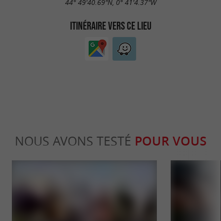
44° 49'40.69"N, 0° 41'4.37"W
ITINÉRAIRE VERS CE LIEU
NOUS AVONS TESTÉ
POUR VOUS