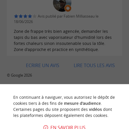
Avis publié par Fabien Milliasseau le
18/06/2026
Zone de frappe très bien agencée, demander les
tapis du bas avec vaporisateur d'humidité lors des
fortes chaleurs sinon insoutenable sous la tôle.
Zone d'approche et practice en synthétique.
ECRIRE UN AVIS
LIRE TOUS LES AVIS
© Google 2026
En continuant à naviguer, vous autorisez le dépôt de
AVIS DES VOYAGEURS
cookies tiers à des fins de
mesure d'audience
.
Certaines pages du site proposent des
vidéos
dont
MINI GOLF MÉRIGNAC
les plateformes déposent également des cookies.
EN SAVOIR PLUS
11 avis