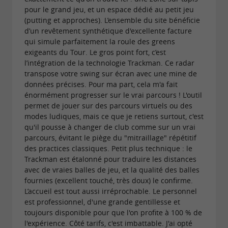
pour le grand jeu, et un espace dédié au petit jeu
Anniversaires d'enfants, sorties scolaires
(putting et approches). L’ensemble du site bénéficie
et groupes sur devis
d’un revêtement synthétique d'excellente facture
qui simule parfaitement la roule des greens
Le Mini-Golf de Mérignac est également
exigeants du Tour. Le gros point fort, c’est
l’intégration de la technologie Trackman. Ce radar
un
lieu idéal pour organiser un anniversaire
transpose votre swing sur écran avec une mine de
ou une
données précises. Pour ma part, cela m'a fait
enfant original
sortie scolaire clé en
énormément progresser sur le vrai parcours ! L'outil
. La structure accueille les
main
groupes
permet de jouer sur des parcours virtuels ou des
modes ludiques, mais ce que je retiens surtout, c'est
scolaires, centres de loisirs, ALSH et sorties de
qu'il pousse à changer de club comme sur un vrai
sur demande de devis via son site
classe
parcours, évitant le piège du "mitraillage" répétitif
des practices classiques. Petit plus technique : le
officiel, avec des formats adaptés à l'âge et
Trackman est étalonné pour traduire les distances
au nombre d'enfants. Un
sur
parking gratuit
avec de vraies balles de jeu, et la qualité des balles
fournies (excellent touché, très doux) le confirme.
place facilite l'accès pour les familles, et la
L’accueil est tout aussi irréprochable. Le personnel
présence d'une
avec bar
terrasse ombragée
est professionnel, d'une grande gentillesse et
toujours disponible pour que l'on profite à 100 % de
permet aux parents de profiter d'un moment
l'expérience. Côté tarifs, c'est imbattable. J'ai opté