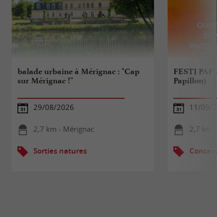
balade urbaine à Mérignac : "Cap
FESTI PAP' (
sur Mérignac !"
Papillon)
29/08/2026
11/09/
2,7 km - Mérignac
2,7 km 
Sorties natures
Concert