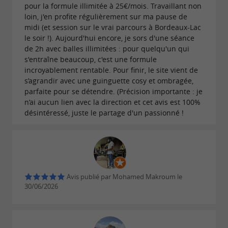
de détente pendant que les enfants s'amusent.
pour la formule illimitée à 25€/mois. Travaillant non
loin, j'en profite régulièrement sur ma pause de
Adresse : 5 rue Hipparque, Village Décathlon,
midi (et session sur le vrai parcours à Bordeaux-Lac
le soir !). Aujourd'hui encore, je sors d'une séance
.
33700 Mérignac
de 2h avec balles illimitées : pour quelqu'un qui
s'entraîne beaucoup, c'est une formule
Contact : 06 78 08 63 10 /
contact@golf-pa.com
.
incroyablement rentable. Pour finir, le site vient de
s’agrandir avec une guinguette cosy et ombragée,
À combiner avec d'autres activités du secteur :
parfaite pour se détendre. (Précision importante : je
Tépacap à 260 mètres, Zoo de Pessac à 3 km, ou
n’ai aucun lien avec la direction et cet avis est 100%
Bassins des Lumières à
désintéressé, juste le partage d'un passionné !
Bordeaux pour prolonger la journée en famille.
Avis publié par Mohamed Makroum le
30/06/2026