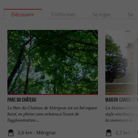
Découvrir
S'informer
Se loger
Se r
Parc du Château
Maison Carrée d'
Le Parc du Château de Mérignac est un bel espace
La Maison Carrée 
boisé, en pleine zone urbaine,à l’ouest de
style néoclassique
l’agglomération ...
la commune de ...
2,6 km - Mérignac
2,7 km - 