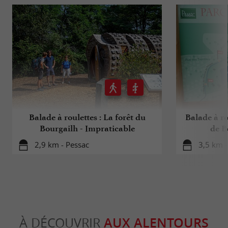
Balade à roulettes : La forêt du
Balade à ro
Bourgailh - Impraticable
de B
2,9 km - Pessac
3,5 km -
À DÉCOUVRIR
AUX ALENTOURS