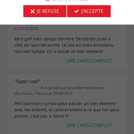
JE REFUSE
J'ACCEPTE
"Bien sympa"
Avis publié par LeaLeub (Bordeaux, France)
le 27/10/2019
Mini golf bien sympa derrière Décathlon juste à
côté de l'accrobranche. Le site est bien entretenu,
l'accueil sympa. On a passé un bon moment.
LIRE L'AVIS COMPLET
"Super cool"
Avis publié par JulienBerthetJacques
(Bordeaux, France) le 29/08/2019
Petit parcours sympa pour passer un bon moment
avec les enfants, et contrairement à ce que l'on peut
penser, c'est pas si facile !!!
LIRE L'AVIS COMPLET