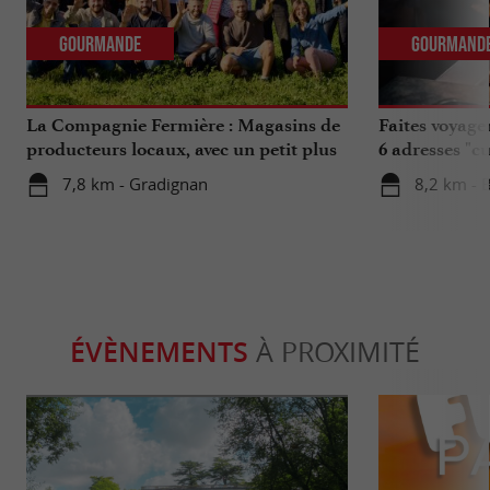
Gourmande
Gourmand
La Compagnie Fermière : Magasins de
Faites voyage
producteurs locaux, avec un petit plus
6 adresses "c
...
7,8 km - Gradignan
8,2 km - 
ÉVÈNEMENTS
À PROXIMITÉ