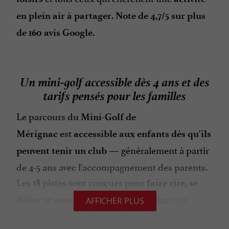
.
en plein air à partager
Note de 4,7/5 sur plus
.
de 160 avis Google
Un mini-golf accessible dès 4 ans et des
tarifs pensés pour les familles
Le parcours du
Mini-Golf de
est
Mérignac
accessible aux enfants dès qu'ils
— généralement à partir
peuvent tenir un club
de 4-5 ans avec l'accompagnement des parents.
Les 18 pistes sont conçues pour
faire rire, se
petits et grands, dans un
défier et amuser
AFFICHER PLUS
cadre végétal qui change des salles de