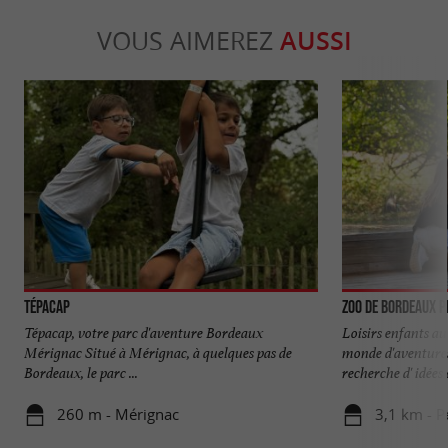
VOUS AIMEREZ
AUSSI
Tépacap
Zoo de Bordeaux 
Tépacap, votre parc d'aventure Bordeaux
Loisirs enfants a
Mérignac Situé à Mérignac, à quelques pas de
monde d'aventures
Bordeaux, le parc ...
recherche d' idées d
260 m - Mérignac
3,1 km - P