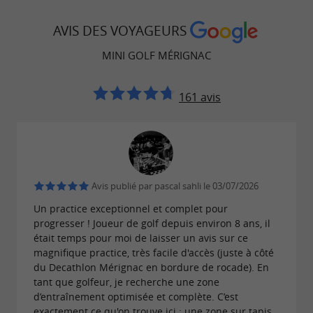
jeux classiques. Côté tarifs :
8 € pour les
,
enfants de moins de 12 ans
10 € pour les
AVIS DES VOYAGEURS
, et
adultes
5 € seulement pour un
MINI GOLF MÉRIGNAC
—
accompagnant non joueur
parfait pour les grands-parents qui veulent
161 avis
partager le moment sans jouer.
Aucune
pour les visites en
réservation nécessaire
famille, vous pouvez venir spontanément. Sur
place,
glaces, friandises et boissons
Avis publié par pascal sahli le 03/07/2026
viennent récompenser les efforts des
fraîches
Un practice exceptionnel et complet pour
progresser ! Joueur de golf depuis environ 8 ans, il
petits champions. Ouvert
7 jours sur 7 toute
était temps pour moi de laisser un avis sur ce
, y compris pendant les vacances
l'année
magnifique practice, très facile d'accès (juste à côté
du Decathlon Mérignac en bordure de rocade). En
scolaires et les jours fériés.
tant que golfeur, je recherche une zone
d’entraînement optimisée et complète. C’est
exactement ce qu'on trouve ici : une zone sur tapis