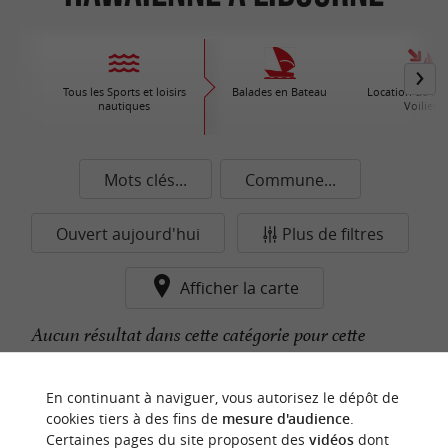
Tous les Sports et loisirs
Balades en Bateau
Location de Bat
nautiques
Voiliers
Mots clés...
Commune...
Ouvert aujourd'hui
Plus de filtres
Afficher la carte
Aucun résultat dans cette catégorie pour cette
commune pour le moment...
En continuant à naviguer, vous autorisez le dépôt de
cookies tiers à des fins de
mesure d'audience
.
Certaines pages du site proposent des
vidéos
dont