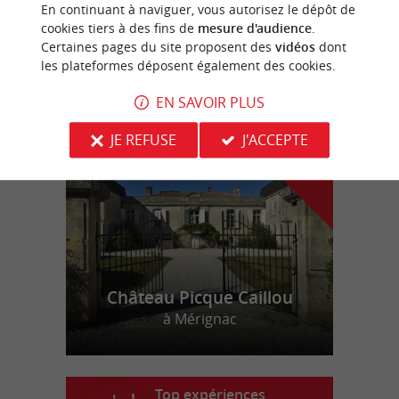
Splash Park à Hourtin
En continuant à naviguer, vous autorisez le dépôt de
cookies tiers à des fins de
mesure d'audience
.
Certaines pages du site proposent des
vidéos
dont
les plateformes déposent également des cookies.
n
o
t
e
c
o
u
p
e
c
o
e
u
EN SAVOIR PLUS
r
d
r
JE REFUSE
J'ACCEPTE
Château Picque Caillou
à Mérignac
Top expériences