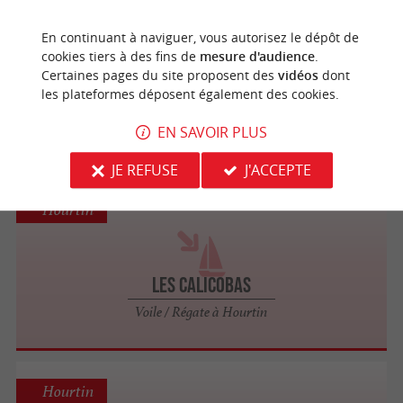
Hourtin
En continuant à naviguer, vous autorisez le dépôt de
cookies tiers à des fins de
mesure d'audience
.
Certaines pages du site proposent des
vidéos
dont
Plein R' Loc - Voile
les plateformes déposent également des cookies.
Voile / Régate à Hourtin
EN SAVOIR PLUS
JE REFUSE
J'ACCEPTE
Hourtin
Les Calicobas
Voile / Régate à Hourtin
Hourtin