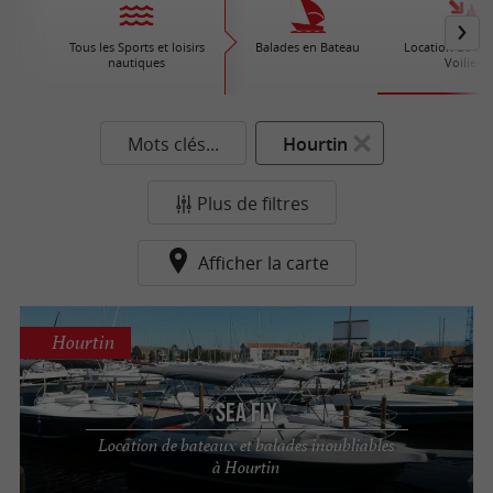
Tous les Sports et loisirs
Balades en Bateau
Location de Bat
nautiques
Voiliers
Mots clés...
Hourtin
Plus de filtres
Afficher la carte
Hourtin
Sea Fly
Location de bateaux et balades inoubliables
à Hourtin