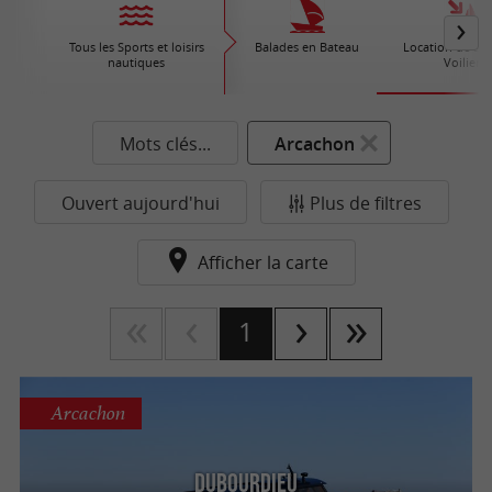
Tous les Sports et loisirs
Balades en Bateau
Location de Bat
nautiques
Voiliers
Mots clés...
Arcachon
Ouvert aujourd'hui
Plus de filtres
Afficher la carte
1
Arcachon
Dubourdieu