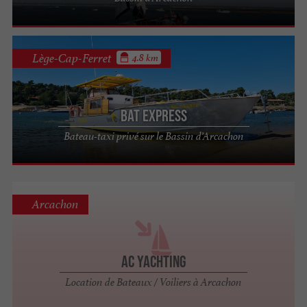
Lège-Cap-Ferret
4.8 km
Bat Express
Bateau-taxi privé sur le Bassin d’Arcachon
Arcachon
AC Yachting
Location de Bateaux / Voiliers à Arcachon