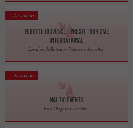
Arcachon
Vedette Jouvence - Presti Tourisme
International
Location de Bateaux / Voiliers à Arcachon
Arcachon
Nautic Events
Voile / Régate à Arcachon