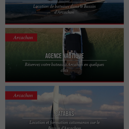
Location de bateaux dans le Bassin
d'Arcachon
Arcachon
Agence Nautique
Réservez votre bateau à Arcahon en quelques
clics
Arcachon
Catabas
Location et formation catamaran sur le
Bassin d’Arcachon