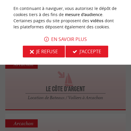
Arcachon
En continuant à naviguer, vous autorisez le dépôt de
cookies tiers à des fins de
mesure d'audience
.
Certaines pages du site proposent des
vidéos
dont
Union des Bateliers Arcachonnais
les plateformes déposent également des cookies.
Location de Bateaux / Voiliers à Arcachon
EN SAVOIR PLUS
JE REFUSE
J'ACCEPTE
Arcachon
Le Côte d'Argent
Location de Bateaux / Voiliers à Arcachon
Arcachon