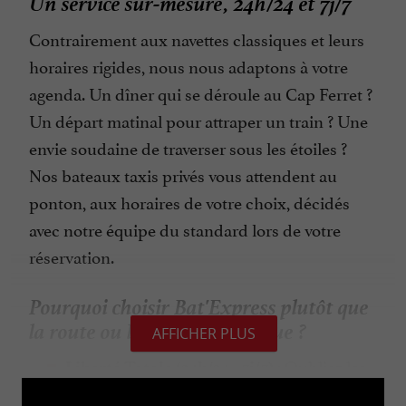
Un service sur-mesure, 24h/24 et 7j/7
Contrairement aux navettes classiques et leurs
horaires rigides, nous nous adaptons à votre
agenda. Un dîner qui se déroule au Cap Ferret ?
Un départ matinal pour attraper un train ? Une
envie soudaine de traverser sous les étoiles ?
Nos bateaux taxis privés vous attendent au
ponton, aux horaires de votre choix, décidés
avec notre équipe du standard lors de votre
réservation.
Pourquoi choisir Bat'Express plutôt que
la route ou la navette classique ?
AFFICHER PLUS
: Oubliez les
Liberté Totale (24h/24 - 7j/7)
files d'attente interminables sur les jetées.