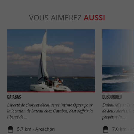
VOUS AIMEREZ
AUSSI
Catabas
Dubourdieu
Liberté de choix et découverte intime Opter pour
Dubourdieu : Trad
la location de bateau chez Catabas, c'est s'offrir la
de deux siècles, l
liberté de ...
perpétue la ...
5,7 km - Arcachon
7,0 km - 