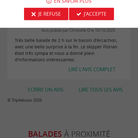
EN SAVOIR PLUS
LIRE L'AVIS COMPLET
JE REFUSE
J'ACCEPTE
"Superbe expérience sur le bassin d'Arcachon"
Avis publié par Christelle D le 16/10/2025
Très belle balade de 2 h sur le bassin d'Arcachon,
avec une belle surprise à la fin. Le skipper Florian
était très sympa et nous a donné plein
d'informations intéressantes.
LIRE L'AVIS COMPLET
ECRIRE UN AVIS
LIRE TOUS LES AVIS
© TripAdvisor 2026
BALADES
À PROXIMITÉ