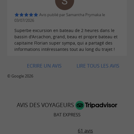
Réservez votre skipper dès maintenant au : 06
64 04 04 01
Avis publié par Samantha Prymaka le
03/07/2026
Découvrez nos offres sur :
www.batexpress.pro
Superbe excursion en bateau de 2 heures dans le
Bat’Express : La liberté sur l’eau.
bassin d'Arcachon, grand, beau et propre bateau et
capitaine Florian super sympa, qui a partagé des
informations intéressantes tout au long du trajet !
ECRIRE UN AVIS
LIRE TOUS LES AVIS
© Google 2026
AVIS DES VOYAGEURS
BAT EXPRESS
61 avis