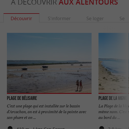
À DÉCOUVRIR
AUX ALENTOURS
Découvrir
S'informer
Se loger
Se r
Plage de Bélisaire
Plage de la Vigne
C'est une plage qui est installée sur le bassin
La Plage de la Vig
d'Arcachon, on est à proximité de la pointe avec
même nom. C'est un
son phare et on ...
au bord du ...