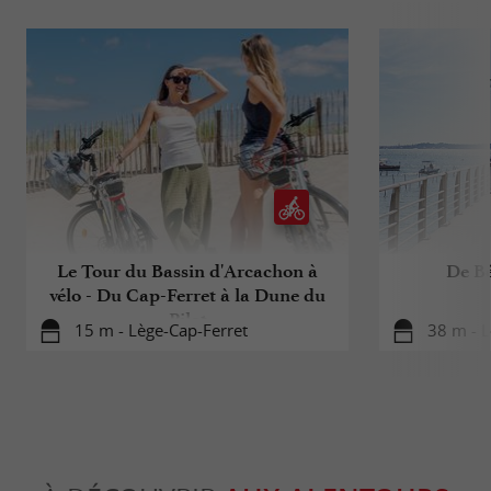
Le Tour du Bassin d'Arcachon à
De Bé
vélo - Du Cap-Ferret à la Dune du
Pilat
15 m - Lège-Cap-Ferret
38 m - L