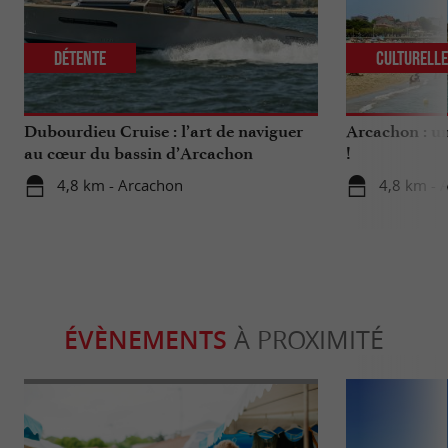
Détente
Culturell
Dubourdieu Cruise : l’art de naviguer
Arcachon : un
au cœur du bassin d’Arcachon
!
4,8 km - Arcachon
4,8 km - 
ÉVÈNEMENTS
À PROXIMITÉ