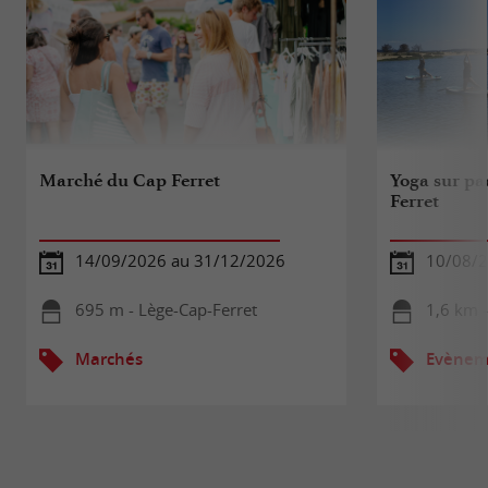
Marché du Cap Ferret
Yoga sur pa
Ferret
14/09/2026 au 31/12/2026
10/08/
695 m - Lège-Cap-Ferret
1,6 km -
Marchés
Evèneme