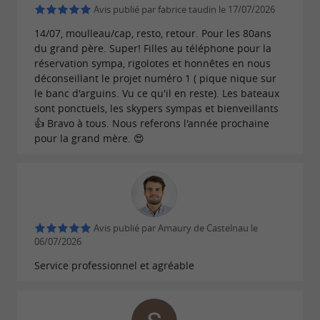
Avis publié par fabrice taudin le 17/07/2026
en toute sérénité après une soirée festive,
14/07, moulleau/cap, resto, retour. Pour les 80ans
sans vous soucier du retour.
du grand père. Super! Filles au téléphone pour la
réservation sympa, rigolotes et honnêtes en nous
déconseillant le projet numéro 1 ( pique nique sur
le banc d'arguins. Vu ce qu'il en reste). Les bateaux
Nos destinations phares :
sont ponctuels, les skypers sympas et bienveillants
👍 Bravo à tous. Nous referons l'année prochaine
D'
au
en passant par le
Arcachon
Cap Ferret,
pour la grand mère. 😍
,
ou encore
Canon
Grand Piquey,
le Moulleau
la
.. nous vous déposons au plus
Dune du Pilat.
près de vos envies.
Avis publié par Amaury de Castelnau le
06/07/2026
Ne vous
PRÊT POUR L’EMBARQUEMENT ?
Service professionnel et agréable
contentez pas de regarder l’horizon, faites-en
partie.