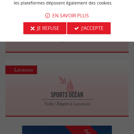
les plateformes déposent également des cookies.
Lacanau
EN SAVOIR PLUS
JE REFUSE
J'ACCEPTE
Voile Lacanau Guyenne
Voile / Régate à Lacanau
Lacanau
Sports Océan
Voile / Régate à Lacanau