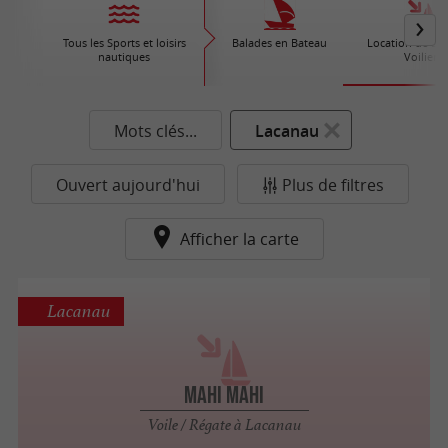
Tous les Sports et loisirs
Balades en Bateau
Location de Bat
nautiques
Voiliers
Mots clés...
Lacanau
Ouvert aujourd'hui
Plus de filtres
Afficher la carte
Lacanau
Mahi Mahi
Voile / Régate à Lacanau