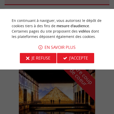
Lacanau
En continuant à naviguer, vous autorisez le dépôt de
cookies tiers à des fins de
mesure d'audience
.
Certaines pages du site proposent des
vidéos
dont
les plateformes déposent également des cookies.
MC-Fishing
EN SAVOIR PLUS
JE REFUSE
J'ACCEPTE
n
o
t
e
c
o
u
p
e
c
o
e
u
r
d
r