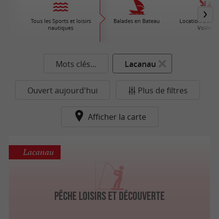
Tous les Sports et loisirs
Balades en Bateau
Location de Bat
nautiques
Voiliers
Mots clés...
Lacanau
Ouvert aujourd'hui
Plus de filtres
Afficher la carte
Lacanau
Pêche Loisirs et Découverte