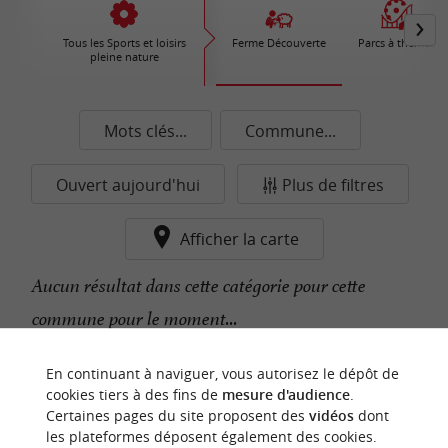
Tous les Sports et loisirs
Ferme Découverte
Parcs à thèmes
pleine nature
Mots clés...
Commune...
Ouvert aujourd'hui
Plus de filtres
Afficher la carte
Aucun résultat dans cette catégorie pour cette
commune pour le moment...
En continuant à naviguer, vous autorisez le dépôt de
n
o
t
e
c
o
u
p
e
c
o
e
u
cookies tiers à des fins de
mesure d'audience
.
r
d
r
Certaines pages du site proposent des
vidéos
dont
les plateformes déposent également des cookies.