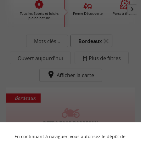
Tous les Sports et loisirs
Ferme Découverte
Parcs à thèmes
pleine nature
Mots clés...
Bordeaux
Ouvert aujourd'hui
Plus de filtres
Afficher la carte
Bordeaux
Retro Tour Bordeaux
Balades en Moto / Tuk Tuk à Bordeaux
En continuant à naviguer, vous autorisez le dépôt de