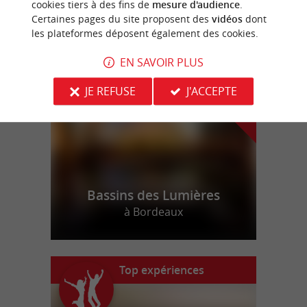
cookies tiers à des fins de
mesure d'audience
.
Certaines pages du site proposent des
vidéos
dont
les plateformes déposent également des cookies.
n
o
t
e
c
o
u
p
e
c
o
e
u
r
d
r
EN SAVOIR PLUS
JE REFUSE
J'ACCEPTE
Bassins des Lumières
à Bordeaux
Top expériences