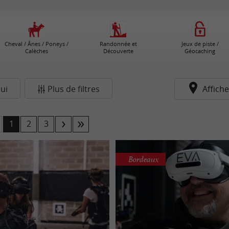
Cheval / Ânes / Poneys /
Randonnée et
Jeux de piste /
Calèches
Découverte
Géocaching
ui
Plus de filtres
Affiche
1
2
3
Bordeaux