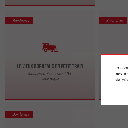
Bordeaux
Bordeaux
Le vieux Bordeaux en petit train
En cont
Le
Balades en Petit Train / Bus
mesure
Touristique
platef
Bordeaux