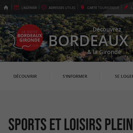
L'
AGENDA
ADRESSES
UTILES
CARTE
TOURISTIQUE
Découvrez
BORDEAUX
& la Gironde
DÉCOUVRIR
S'INFORMER
SE LOGE
Sports et loisirs plei