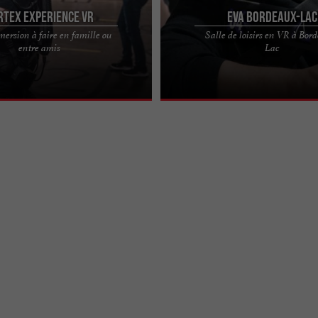
RTEX EXPERIENCE VR
EVA Bordeaux-Lac
ersion à faire en famille ou
Salle de loisirs en VR à Bor
IENCE VR, EMBARQUEZ DANS UN
EVA, l’expérience immersive en réalit
entre amis
Lac
DES MONDES ALTERNATIFS Vortex
Bordeaux Lac EVA Bordeaux Lac vou
au coeur de ...
une activité ...