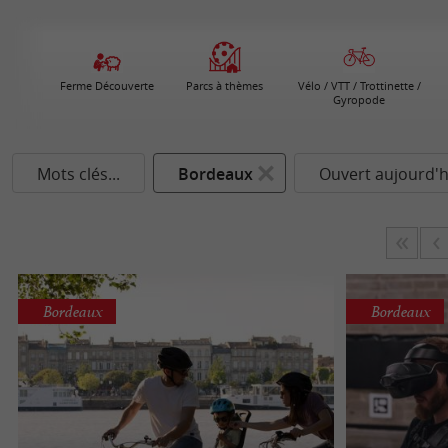
Ferme Découverte
Parcs à thèmes
Vélo / VTT / Trottinette /
Gyropode
Mots clés...
Bordeaux
Ouvert aujourd'h
Bordeaux
Bordeaux