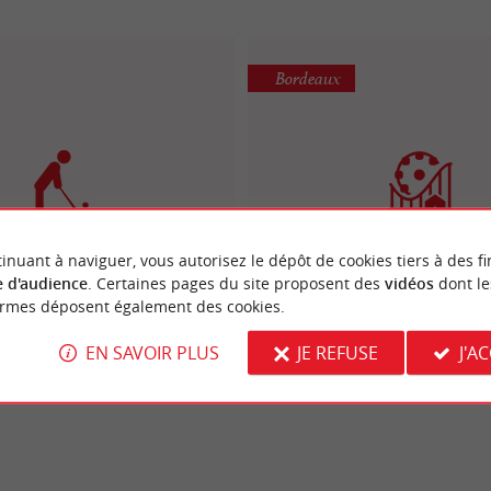
Bordeaux
inuant à naviguer, vous autorisez le dépôt de cookies tiers à des fi
 19EME Golf Indoor
Youpi Parc Bordea
 d'audience
. Certaines pages du site proposent des
vidéos
dont le
Golf
Parcs à thèmes
ormes déposent également des cookies.
EN SAVOIR PLUS
JE REFUSE
J'A