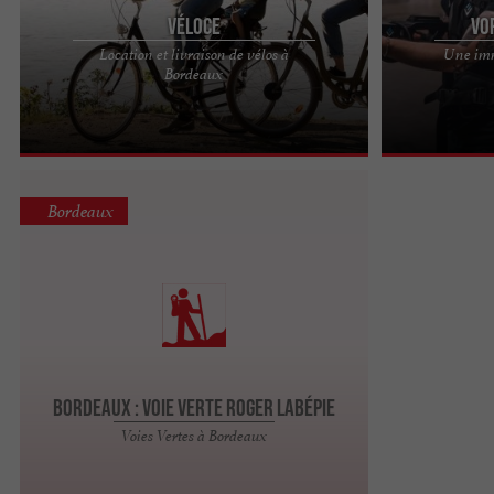
Véloce
VO
Location et livraison de vélos à
Une imm
Créé en 1990, Véloce est une société itinérante de
VORTEX EXPER
Bordeaux
location, livraison & entretien de vélos.
VOYAGE VERS 
Historiquement ...
Experience VR, 
Bordeaux
Bordeaux : Voie Verte Roger Labépie
Voies Vertes à Bordeaux