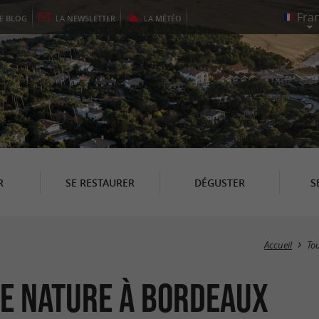
LE
BLOG
LA
NEWSLETTER
LA
MÉTÉO
R
SE RESTAURER
DÉGUSTER
S
Accueil
To
ne nature à Bordeaux