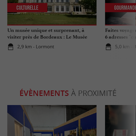
Culturelle
Gourmand
Un musée unique et surprenant, à
Faites voyage
visiter près de Bordeaux : Le Musée
6 adresses "c
National de l’Assurance Maladie
2,9 km - Lormont
5,0 km - 
ÉVÈNEMENTS
À PROXIMITÉ