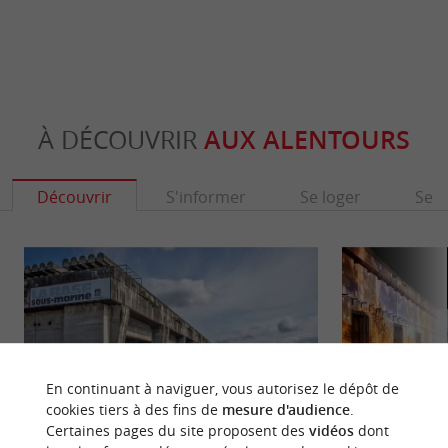
À DÉCOUVRIR
AUX ALENTOURS
Découvrir
S'informer
Se loger
Se r
En continuant à naviguer, vous autorisez le dépôt de
cookies tiers à des fins de
mesure d'audience
.
Certaines pages du site proposent des
vidéos
dont