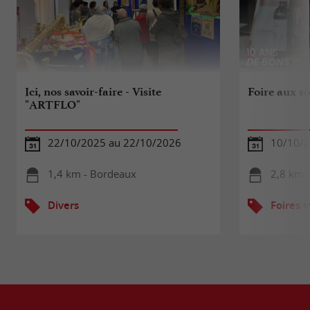
Ici, nos savoir-faire - Visite
Foire aux s
"ARTFLO"
22/10/2025 au 22/10/2026
10/10/
1,4 km - Bordeaux
2,8 km 
Divers
Foires e