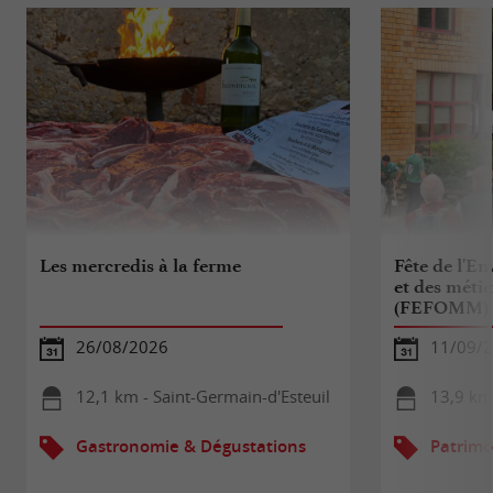
Les mercredis à la ferme
Fête de l'En
et des méti
(FEFOMM)
26/08/2026
11/09/2
12,1 km - Saint-Germain-d'Esteuil
13,9 km
Gastronomie & Dégustations
Patrimo