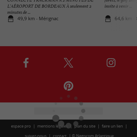
L'AÉROPORT DE BORDEAUX À seulement 2
invite à venir ...
minutes de ...
49,9 km - Mérignac
64,6 km -
espace pro
mentions légales
plan du site
faire un lien
suivez-nous
contact
©
Negocom Atlantique