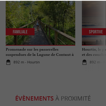
Familiale
Sportive
Promenade sur les passerelles
Hourtin, le pa
suspendues de la Lagune de Contaut à
et des coucher
Hourtin
892 m - Hourtin
892 m - H
ÉVÈNEMENTS
À PROXIMITÉ