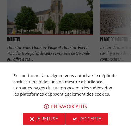
Hourtin
Plage de Hourtin 
Hourtin-ville, Hourtin-Plage et Hourtin-Port !
Le Lac d'Hourtin e
Voici les trois pôles de cette commune de Gironde
car il y a peu de v
qui offre à ses ...
commodités ...
884 m - Hourtin
1,5 km - H
En continuant à naviguer, vous autorisez le dépôt de
cookies tiers à des fins de
mesure d'audience
.
Certaines pages du site proposent des
vidéos
dont
les plateformes déposent également des cookies.
EN SAVOIR PLUS
NOUS AVONS TESTÉ
POUR VOUS
JE REFUSE
J'ACCEPTE