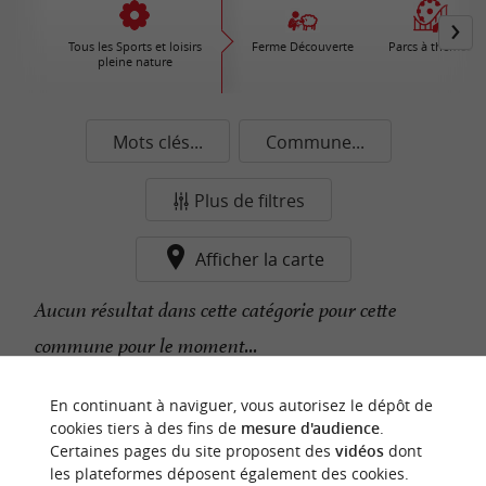
Tous les Sports et loisirs
Ferme Découverte
Parcs à thèmes
pleine nature
Mots clés...
Commune...
Plus de filtres
Afficher la carte
Aucun résultat dans cette catégorie pour cette
commune pour le moment...
En continuant à naviguer, vous autorisez le dépôt de
n
o
t
e
c
o
u
p
e
c
o
e
u
cookies tiers à des fins de
mesure d'audience
.
r
d
r
Certaines pages du site proposent des
vidéos
dont
les plateformes déposent également des cookies.