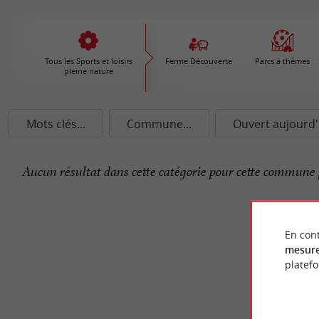
Tous les Sports et loisirs
Ferme Découverte
Parcs à thèmes
pleine nature
Mots clés...
Commune...
Ouvert aujourd'
Aucun résultat dans cette catégorie pour cette commune 
En cont
mesure
platef