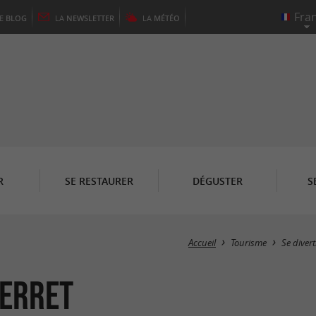
LE
BLOG
LA
NEWSLETTER
LA
MÉTÉO
R
SE RESTAURER
DÉGUSTER
S
Accueil
Tourisme
Se divert
Ferret