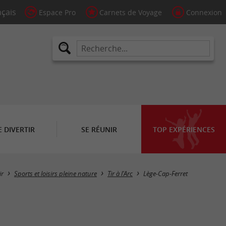
Espace Pro
Carnets de Voyage
Connexion
E DIVERTIR
SE RÉUNIR
TOP EXPÉRIENCES
Masquer la carte
ir
Sports et loisirs pleine nature
Tir à l'Arc
Lège-Cap-Ferret