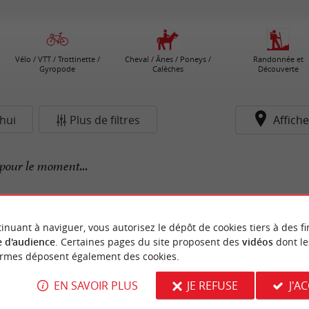
Vélo / VTT / Trottinette /
Cheval / Ânes / Poneys /
Randonnée et
Gyropode
Calèches
Découverte
hui
Plus de filtres
Affiche
pour le moment...
inuant à naviguer, vous autorisez le dépôt de cookies tiers à des fi
 d'audience
. Certaines pages du site proposent des
vidéos
dont le
ormes déposent également des cookies.
EN SAVOIR PLUS
JE REFUSE
J'A