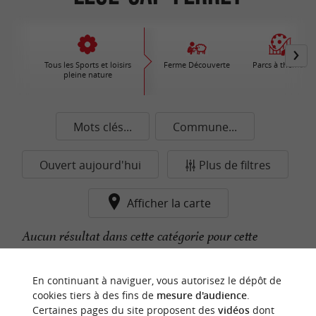
Tous les Sports et loisirs
Ferme Découverte
Parcs à thèmes
pleine nature
Mots clés...
Commune...
Ouvert aujourd'hui
Plus de filtres
Afficher la carte
Aucun résultat dans cette catégorie pour cette
commune pour le moment...
En continuant à naviguer, vous autorisez le dépôt de
cookies tiers à des fins de
mesure d'audience
.
Certaines pages du site proposent des
vidéos
dont