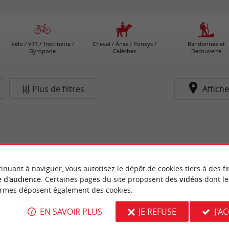
Vélo / VTT / Trottinette /
Cheval / Ânes / Poneys /
Randonnée et
Gyropode
Calèches
Découverte
Plus de filtres
Affiche
inuant à naviguer, vous autorisez le dépôt de cookies tiers à des fi
 d'audience
. Certaines pages du site proposent des
vidéos
dont le
ormes déposent également des cookies.
EN SAVOIR PLUS
JE REFUSE
J'A