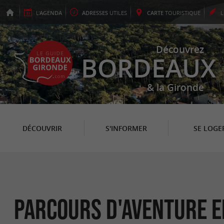
L'
AGENDA
ADRESSES
UTILES
CARTE
TOURISTIQUE
Découvrez
BORDEAUX
& la Gironde
DÉCOUVRIR
S'INFORMER
SE LOGE
Parcours d'aventure e