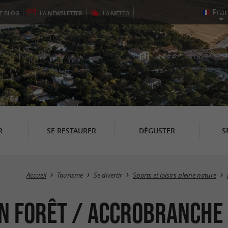
LE
BLOG
LA
NEWSLETTER
LA
MÉTÉO
R
SE RESTAURER
DÉGUSTER
S
Accueil
Tourisme
Se divertir
Sports et loisirs pleine nature
n forêt / Accrobranche 