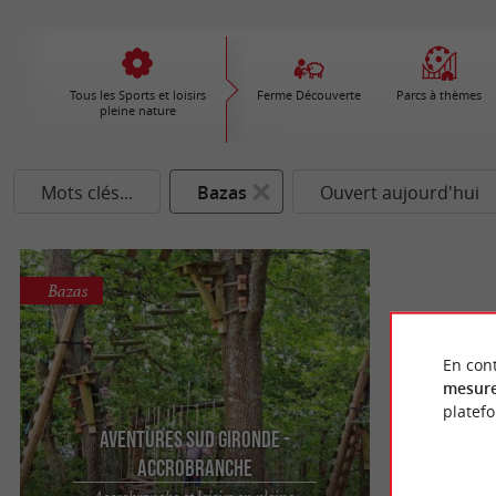
Tous les Sports et loisirs
Ferme Découverte
Parcs à thèmes
pleine nature
Mots clés...
Bazas
Ouvert aujourd'hui
Bazas
En cont
mesure
platef
Aventures Sud Gironde -
Accrobranche
Accrobranche et loisirs en pleine