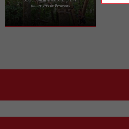
Sur notre parc de loisirs à Bazas (33) proche de
nature près de Bordeaux
Bordeaux, nous avons installé plusieurs parcours
d'accrobranche ...