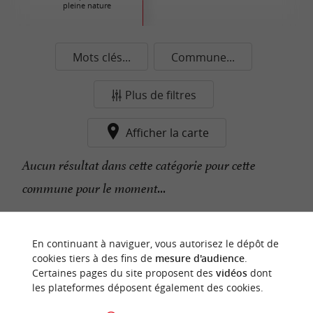
pleine nature
Mots clés...
Commune...
Plus de filtres
Afficher la carte
Aucun résultat dans cette catégorie pour cette
commune pour le moment...
n
o
t
e
c
o
u
p
e
c
o
e
u
En continuant à naviguer, vous autorisez le dépôt de
r
d
r
cookies tiers à des fins de
mesure d'audience
.
Certaines pages du site proposent des
vidéos
dont
les plateformes déposent également des cookies.