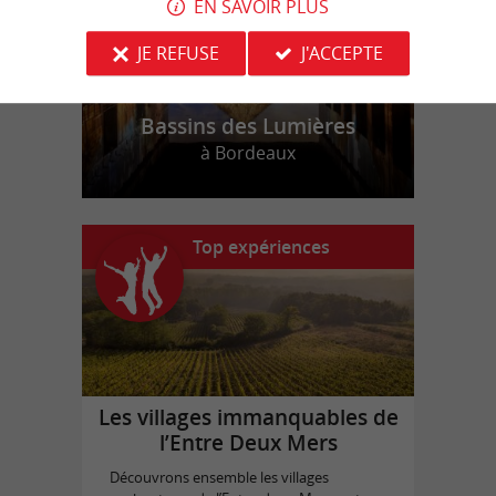
EN SAVOIR PLUS
JE REFUSE
J'ACCEPTE
Bassins des Lumières
à Bordeaux
Top expériences
Les villages immanquables de
l’Entre Deux Mers
Découvrons ensemble les villages