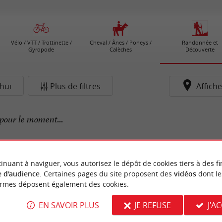
Vélo / VTT / Trottinette /
Cheval / Ânes / Poneys /
Randonnée et
Gyropode
Calèches
Découverte
hui
Plus de filtres
Affiche
pour le moment...
inuant à naviguer, vous autorisez le dépôt de cookies tiers à des fi
 d'audience
. Certaines pages du site proposent des
vidéos
dont le
ormes déposent également des cookies.
EN SAVOIR PLUS
JE REFUSE
J'A