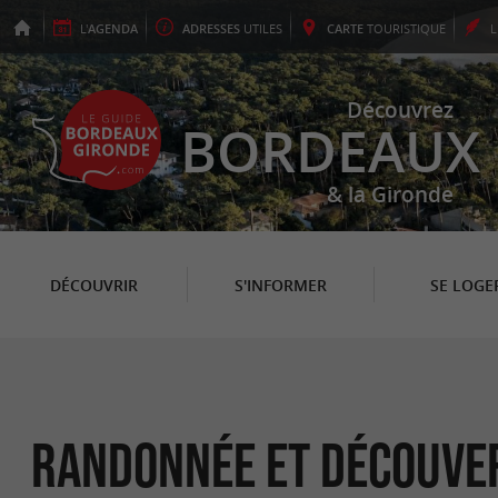
L'
AGENDA
ADRESSES
UTILES
CARTE
TOURISTIQUE
Découvrez
BORDEAUX
& la Gironde
DÉCOUVRIR
S'INFORMER
SE LOGE
Randonnée et Découve