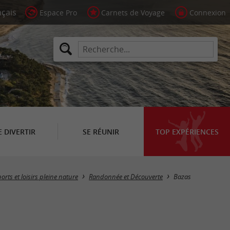
Espace Pro
Carnets de Voyage
Connexion
E DIVERTIR
SE RÉUNIR
TOP EXPÉRIENCES
Masquer la carte
orts et loisirs pleine nature
Randonnée et Découverte
Bazas