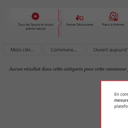
Tous les Sports et loisirs
Ferme Découverte
Parcs à thèmes
pleine nature
Mots clés...
Commune...
Ouvert aujourd'
Aucun résultat dans cette catégorie pour cette commune 
En cont
mesure
platef