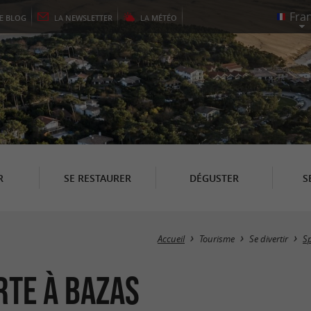
LE
BLOG
LA
NEWSLETTER
LA
MÉTÉO
R
SE RESTAURER
DÉGUSTER
S
Accueil
Tourisme
Se divertir
Sp
rte à Bazas