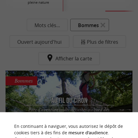
pleine nature
Mots clés...
Bommes
Ouvert aujourd'hui
Plus de filtres
Afficher la carte
Bommes
Au Fil du Ciron
Parc d'aventure multi-activités au bord des
eaux du Ciron en Gironde
En continuant à naviguer, vous autorisez le dépôt de
cookies tiers à des fins de
mesure d'audience
.