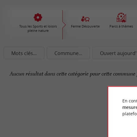
Tous les Sports et loisirs
Ferme Découverte
Parcs à thèmes
pleine nature
Mots clés...
Commune...
Ouvert aujourd'
Aucun résultat dans cette catégorie pour cette commune 
En cont
mesure
platef