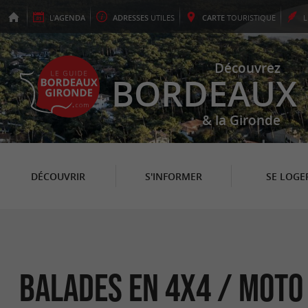
L'
AGENDA
ADRESSES
UTILES
CARTE
TOURISTIQUE
Découvrez
BORDEAUX
& la Gironde
DÉCOUVRIR
S'INFORMER
SE LOGE
Balades en 4x4 / Moto