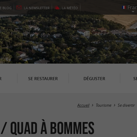
LE
BLOG
LA
NEWSLETTER
LA
MÉTÉO
R
SE RESTAURER
DÉGUSTER
S
Accueil
Tourisme
Se divertir
 / Quad à Bommes