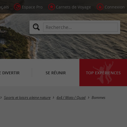
Espace Pro
Carnets de Voyage
Connexion
E DIVERTIR
SE RÉUNIR
TOP EXPÉRIENCES
Masquer la carte
Sports et loisirs pleine nature
4x4 / Moto / Quad
Bommes