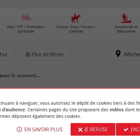
Vélo / VTT / Trottinette /
Cheval / Ânes / Poneys /
Randonnée et
Gyropode
Calèches
Découverte
hui
Plus de filtres
Affiche
pour le moment...
inuant à naviguer, vous autorisez le dépôt de cookies tiers à des fi
 d'audience
. Certaines pages du site proposent des
vidéos
dont le
ormes déposent également des cookies.
EN SAVOIR PLUS
JE REFUSE
J'A