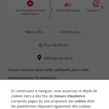
Tous les Sports et loisirs
Ferme Découverte
Parcs à thèmes
pleine nature
Mots clés...
Commune...
Plus de filtres
Afficher la carte
Aucun résultat dans cette catégorie pour cette
commune pour le moment...
En continuant à naviguer, vous autorisez le dépôt de
n
o
t
e
c
o
u
p
e
c
o
e
u
cookies tiers à des fins de
mesure d'audience
.
r
d
r
Certaines pages du site proposent des
vidéos
dont
les plateformes déposent également des cookies.