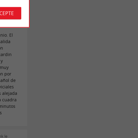
CCEPTE
opez le
nio. El
calida
on
jardin
 y
n muy
on por
pañol de
iciales
s alejada
na cuadra
 minutos
s
k le