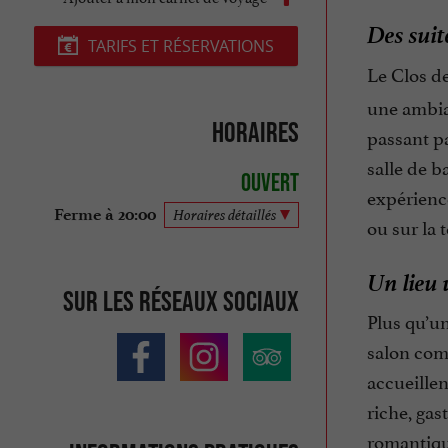
Des suit
TARIFS ET RÉSERVATIONS
Le Clos d
une ambian
Horaires
passant pa
salle de b
Ouvert
expérience
Ferme à 20:00
Horaires détaillés
ou sur la 
Un lieu 
Sur les réseaux sociaux
Plus qu’un
salon comm
accueille
riche, gas
romantiqu