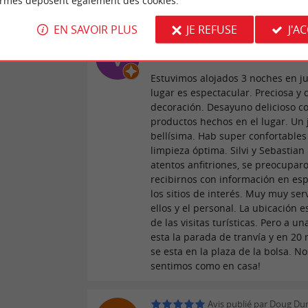
ormes déposent également des cookies.
d'une visite à Bordeaux !
EN SAVOIR PLUS
JE REFUSE
J'A
Avis publié par Virginia L
19/06/2026
Estuvimos alojados 3 noches en ju
lugar es espectacular. Preciosa y 
decoración. Desayuno delicioso c
productos hechos en el lugar. Un 
bellísima. Hab super confortables
limpieza óptima. Silvi y Sebastia
atentos anfitriones, se preocupar
recibirnos con información en es
los sitios de interés. Muy muy serv
ellos y el personal. La ubicación e
de las visitas turísticas. Pero a u
esta la parada de tranvía y en 20
se esta en la plaza de la bolsa. No
sentimos como en casa!
Avis publié par Doug Dun