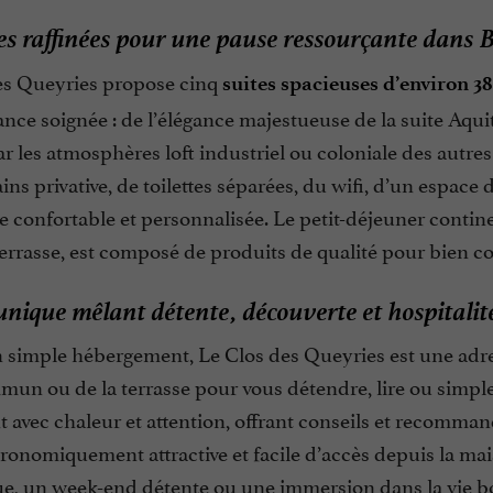
es raffinées pour une pause ressourçante dans
es Queyries propose cinq
suites spacieuses d’environ 3
ce soignée : de l’élégance majestueuse de la suite Aquit
r les atmosphères loft industriel ou coloniale des autre
ains privative, de toilettes séparées, du wifi, d’un espace
 confortable et personnalisée. Le petit-déjeuner contine
terrasse, est composé de produits de qualité pour bien 
unique mêlant détente, découverte et hospitalit
 simple hébergement, Le Clos des Queyries est une adress
un ou de la terrasse pour vous détendre, lire ou simplem
nt avec chaleur et attention, offrant conseils et recom
tronomiquement attractive et facile d’accès depuis la ma
e, un week-end détente ou une immersion dans la vie b