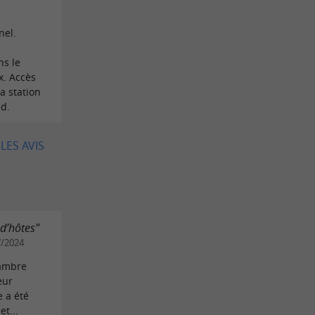
nel.
ns le
x. Accès
la station
ed.
LES AVIS
d’hôtes"
7/2024
hambre
eur
e a été
t...