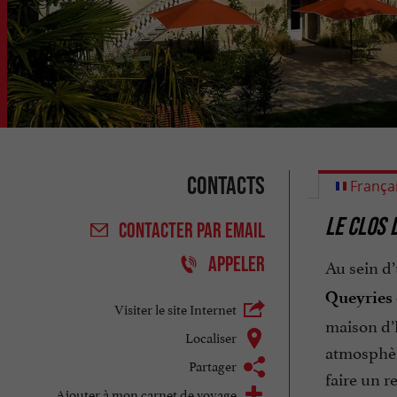
Contacts
França
LE CLOS 
CONTACTER
PAR EMAIL
APPELER
Au sein d’
Queyries
Visiter le site Internet
maison d’
Localiser
atmosphère
Partager
faire un r
Ajouter à mon carnet de voyage