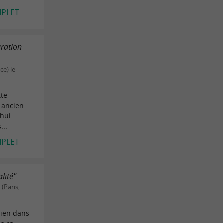
MPLET
uration
ce) le
tte
 ancien
hui .
...
MPLET
lité"
(Paris,
tien dans