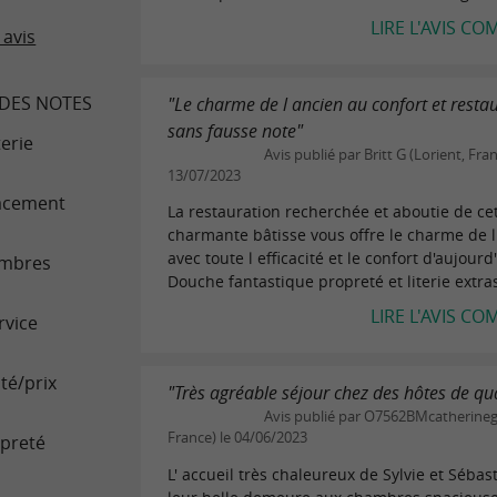
LIRE L'AVIS CO
 avis
DES NOTES
"Le charme de l ancien au confort et resta
sans fausse note"
terie
Avis publié par Britt G (Lorient, Fran
13/07/2023
acement
La restauration recherchée et aboutie de ce
charmante bâtisse vous offre le charme de l
avec toute l efficacité et le confort d'aujourd'
mbres
Douche fantastique propreté et literie extras
LIRE L'AVIS CO
rvice
té/prix
"Très agréable séjour chez des hôtes de qua
Avis publié par O7562BMcatherineg 
France) le 04/06/2023
preté
L' accueil très chaleureux de Sylvie et Sébas