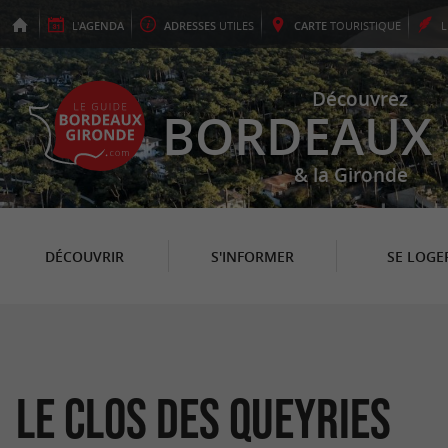
L'
AGENDA
ADRESSES
UTILES
CARTE
TOURISTIQUE
Découvrez
BORDEAUX
& la Gironde
DÉCOUVRIR
S'INFORMER
SE LOGE
Le Clos des Queyries