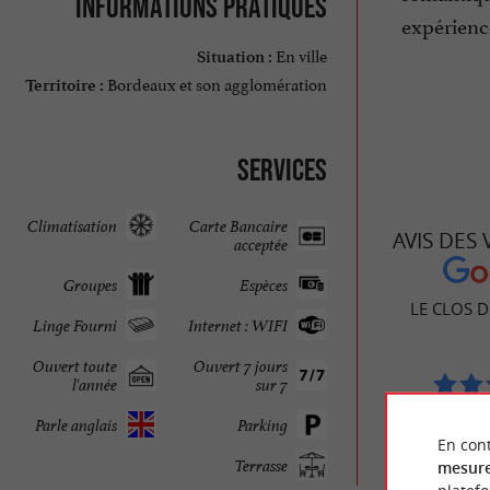
Informations pratiques
expérienc
En ville
Situation :
Bordeaux et son agglomération
Territoire :
Services
Climatisation
Carte Bancaire
AVIS DES
acceptée
Groupes
Espèces
LE CLOS D
Linge Fourni
Internet : WIFI
Ouvert toute
Ouvert 7 jours
l'année
sur 7
86
Parle anglais
Parking
En cont
Terrasse
mesure