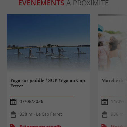
ÉVÈNEMENTS
À PROXIMITÉ
Yoga sur paddle / SUP Yoga au Cap
Marché du 
Ferret
07/08/2026
14/09/2
338 m - Le Cap Ferret
988 m -
Evènements sportifs
Marché