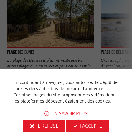
Plage des Dunes
Plage de Bélisaire
La plage des Dunes est plus intimiste que les
C'est une plage qui
autres plages du Cap Ferret et pour cause, c'est la
d'Arcachon, on est
moins facile ...
son phare et on ...
En continuant à naviguer, vous autorisez le dépôt de
436 m - Lège-Cap-Ferret
2,0 km - L
cookies tiers à des fins de
mesure d'audience
.
Certaines pages du site proposent des
vidéos
dont
les plateformes déposent également des cookies.
EN SAVOIR PLUS
JE REFUSE
J'ACCEPTE
NOUS AVONS TESTÉ
POUR VOUS