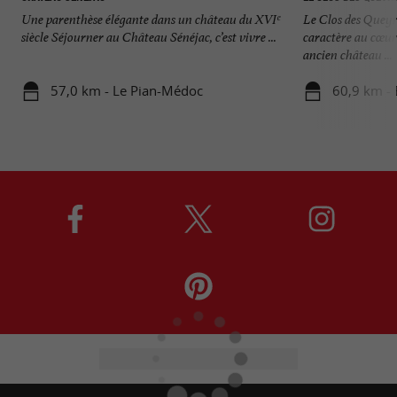
Une parenthèse élégante dans un château du XVIᵉ
Le Clos des Queyr
siècle Séjourner au Château Sénéjac, c’est vivre ...
caractère au cœur
ancien château ...
57,0 km - Le Pian-Médoc
60,9 km -