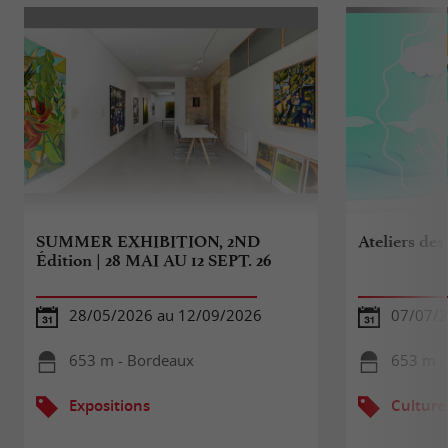
SUMMER EXHIBITION, 2ND
Ateliers des
Édition | 28 MAI AU 12 SEPT. 26
28/05/2026 au 12/09/2026
07/07/2
653 m - Bordeaux
653 m -
Expositions
Culture