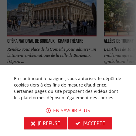
Opéra National de Bordaux - Grand Théatre
Allées de Tourny
Rendez-vous place de la Comédie pour admirer un
Les Allées de Tou
bâtiment emblématique de la ville de Bordeaux,
emblématique du c
l’Opéra ...
symbolisant l' élég
93 m - Bordeaux
160 m - B
En continuant à naviguer, vous autorisez le dépôt de
cookies tiers à des fins de
mesure d'audience
.
Certaines pages du site proposent des
vidéos
dont
les plateformes déposent également des cookies.
EN SAVOIR PLUS
NOUS AVONS TESTÉ
POUR VOUS
JE REFUSE
J'ACCEPTE