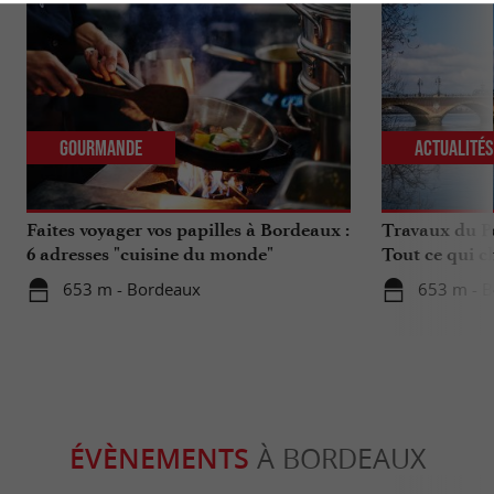
Gourmande
Actualité
Faites voyager vos papilles à Bordeaux :
Travaux du Po
6 adresses "cuisine du monde"
Tout ce qui c
déplacements 
653 m - Bordeaux
653 m - 
ÉVÈNEMENTS
À BORDEAUX