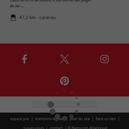
du lac ...
47,2 km - Lacanau
espace pro
mentions légales
plan du site
faire un lien
suivez-nous
contact
©
Negocom Atlantique