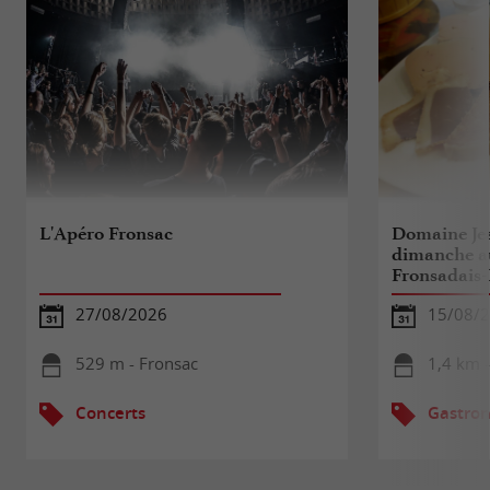
L'Apéro Fronsac
Domaine Jea
dimanche a
Fronsadais-
27/08/2026
15/08/
529 m - Fronsac
1,4 km 
Concerts
Gastron