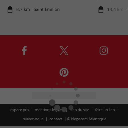
8,7 km - Saint-Émilion
14,4 km - 
espace pro
mentions légales
plan du site
faire un lien
suivez-nous
contact
©
Negocom Atlantique