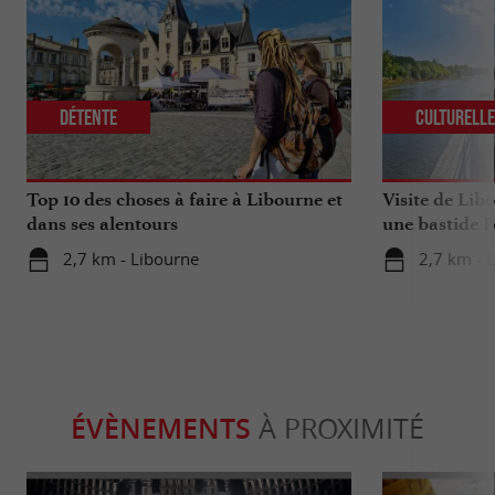
Détente
Culturell
Top 10 des choses à faire à Libourne et
Visite de Lib
dans ses alentours
une bastide P
2,7 km - Libourne
2,7 km - 
ÉVÈNEMENTS
À PROXIMITÉ