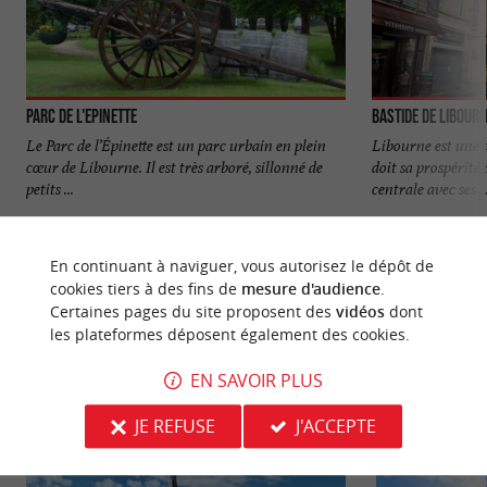
Parc de l'Epinette
Bastide de Libour
Le Parc de l’Épinette est un parc urbain en plein
Libourne est une 
cœur de Libourne. Il est très arboré, sillonné de
doit sa prospérit
petits ...
centrale avec ses ..
3,2 km - Libourne
3,3 km - L
En continuant à naviguer, vous autorisez le dépôt de
cookies tiers à des fins de
mesure d'audience
.
Certaines pages du site proposent des
vidéos
dont
les plateformes déposent également des cookies.
EN SAVOIR PLUS
NOUS AVONS TESTÉ
POUR VOUS
JE REFUSE
J'ACCEPTE