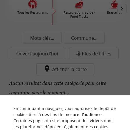
Tous les Restaurants
Restauration rapide /
Brasseries
Food Trucks
Mots clés...
Commune...
Ouvert aujourd'hui
Plus de filtres
Afficher la carte
Aucun résultat dans cette catégorie pour cette
commune pour le moment...
En continuant à naviguer, vous autorisez le dépôt de
n
o
t
e
c
o
u
p
e
c
o
e
u
cookies tiers à des fins de
mesure d'audience
.
r
d
r
Certaines pages du site proposent des
vidéos
dont
les plateformes déposent également des cookies.