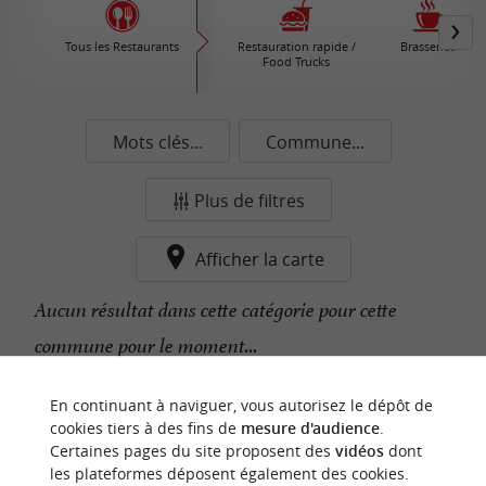
Tous les Restaurants
Restauration rapide /
Brasseries
Food Trucks
Mots clés...
Commune...
Plus de filtres
Afficher la carte
Aucun résultat dans cette catégorie pour cette
commune pour le moment...
En continuant à naviguer, vous autorisez le dépôt de
n
o
t
e
c
o
u
p
e
c
o
e
u
cookies tiers à des fins de
mesure d'audience
.
r
d
r
Certaines pages du site proposent des
vidéos
dont
les plateformes déposent également des cookies.