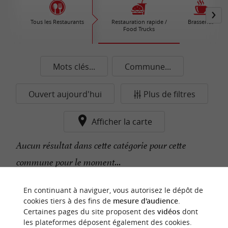
Tous les Restaurants
Restauration rapide /
Brasseries
Food Trucks
Mots clés...
Commune...
Ouvert aujourd'hui
Plus de filtres
Afficher la carte
Aucun résultat dans cette catégorie pour cette
commune pour le moment...
En continuant à naviguer, vous autorisez le dépôt de
n
o
t
e
c
o
u
p
e
c
o
e
u
cookies tiers à des fins de
mesure d'audience
.
r
d
r
Certaines pages du site proposent des
vidéos
dont
les plateformes déposent également des cookies.