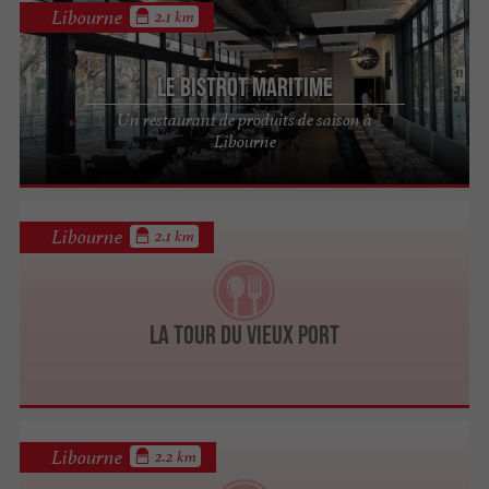
Libourne
2.1 km
Le Bistrot Maritime
Un restaurant de produits de saison à
Libourne
Libourne
2.1 km
La Tour du Vieux Port
Libourne
2.2 km