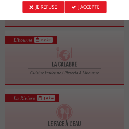
JE REFUSE
J'ACCEPTE
Grill de l'Etrier
Libourne
2.7 km
La Calabre
Cuisine Italienne / Pizzeria à Libourne
La Rivière
3.9 km
Le Face à l'Eau