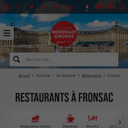
Accueil
Tourisme
Se restaurer
Restaurants
Fronsac
Restaurants à Fronsac
Restauration rapide /
Brasseries
Brunchs
Les Restaura