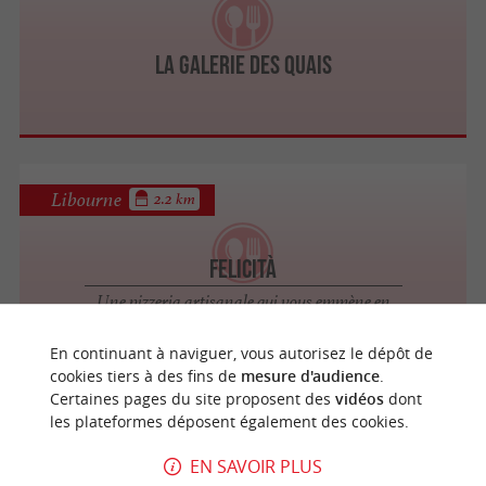
La Galerie des Quais
Libourne
2.2 km
Felicità
Une pizzeria artisanale qui vous emmène en
Italie
En continuant à naviguer, vous autorisez le dépôt de
cookies tiers à des fins de
mesure d'audience
.
Certaines pages du site proposent des
vidéos
dont
Libourne
2.7 km
les plateformes déposent également des cookies.
EN SAVOIR PLUS