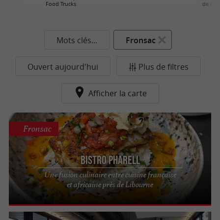
Food Trucks
de Gir
Mots clés...
Fronsac
Ouvert aujourd'hui
Plus de filtres
Afficher la carte
Fronsac
Bistro Pharell
Une fusion culinaire entre cuisine française
et africaine près de Libourne