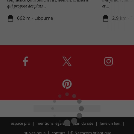
qui propose des plats ...
et ...
662 m - Libourne
2,9 km - F
espace pro
mentions légales
plan du site
faire un lien
suivez-nous
contact
©
Negocom Atlantique