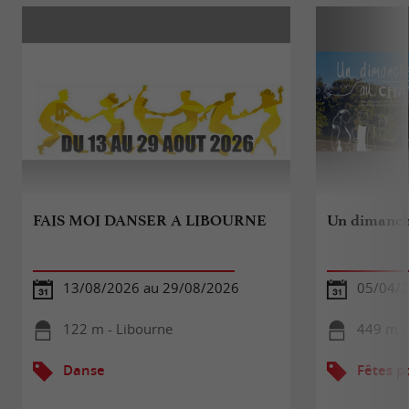
FAIS MOI DANSER A LIBOURNE
Un dimanch
13/08/2026 au 29/08/2026
05/04/2
122 m - Libourne
449 m -
Danse
Fêtes p