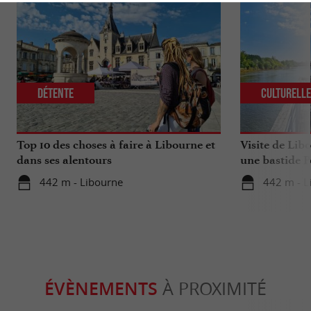
Détente
Culturell
Top 10 des choses à faire à Libourne et
Visite de Lib
dans ses alentours
une bastide P
442 m - Libourne
442 m - L
ÉVÈNEMENTS
À PROXIMITÉ