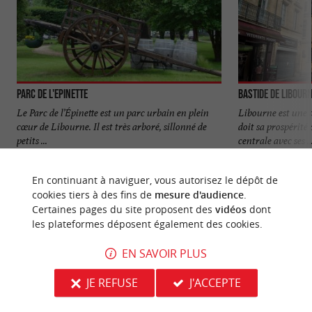
Parc de l'Epinette
Bastide de Libour
Le Parc de l’Épinette est un parc urbain en plein
Libourne est une 
cœur de Libourne. Il est très arboré, sillonné de
doit sa prospérit
petits ...
centrale avec ses ..
438 m - Libourne
706 m - L
En continuant à naviguer, vous autorisez le dépôt de
cookies tiers à des fins de
mesure d'audience
.
Certaines pages du site proposent des
vidéos
dont
les plateformes déposent également des cookies.
EN SAVOIR PLUS
NOUS AVONS TESTÉ
POUR VOUS
JE REFUSE
J'ACCEPTE