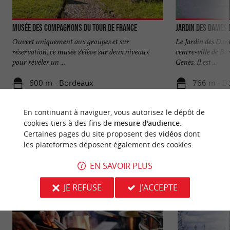
Musée des Compagnons du Tour de France
Jardin des Dames d
Ouvert uniquement aux groupes et sur
Le Jardin des Dame
réservation, ce musée s’élève sur deux niveaux
centre-ville de Bo
pour révéler un ...
Genès. Il est ...
600 m - Bordeaux
766 m - B
En continuant à naviguer, vous autorisez le dépôt de
cookies tiers à des fins de
mesure d'audience
.
Certaines pages du site proposent des
vidéos
dont
les plateformes déposent également des cookies.
NOUS AVONS TESTÉ
POUR VOUS
EN SAVOIR PLUS
JE REFUSE
J'ACCEPTE