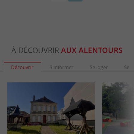
À DÉCOUVRIR
AUX ALENTOURS
Découvrir
S'informer
Se loger
Se r