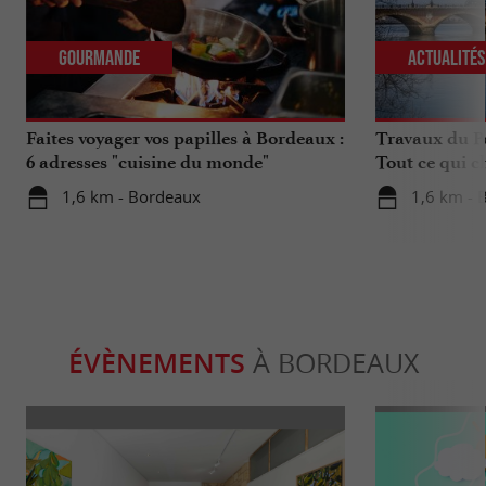
Gourmande
Actualité
Faites voyager vos papilles à Bordeaux :
Travaux du Po
6 adresses "cuisine du monde"
Tout ce qui c
déplacements 
1,6 km - Bordeaux
1,6 km - 
ÉVÈNEMENTS
À BORDEAUX