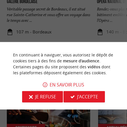
Galerie Bordelaise
Opéra National de
Véritable passage secret de Bordeaux, il est situé
Rendez-vous place
rue Sainte-Catherine et vous offre un voyage dans
bâtiment emblémat
le temps avec ...
l’Opéra ...
107 m - Bordeaux
140 m - B
En continuant à naviguer, vous autorisez le dépôt de
cookies tiers à des fins de
mesure d'audience
.
Certaines pages du site proposent des
vidéos
dont
les plateformes déposent également des cookies.
NOUS AVONS TESTÉ
POUR VOUS
EN SAVOIR PLUS
JE REFUSE
J'ACCEPTE