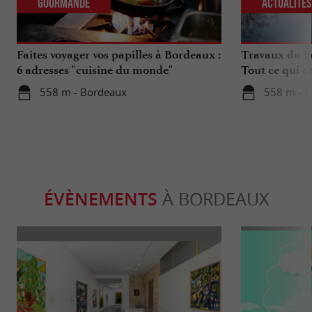
Gourmande
Actualité
Faites voyager vos papilles à Bordeaux :
Travaux du Po
6 adresses "cuisine du monde"
Tout ce qui c
déplacements 
558 m - Bordeaux
558 m - 
ÉVÈNEMENTS
À BORDEAUX