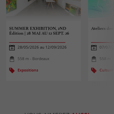
SUMMER EXHIBITION, 2ND
Ateliers des
Édition | 28 MAI AU 12 SEPT. 26
28/05/2026 au 12/09/2026
07/07/2
558 m - Bordeaux
558 m -
Expositions
Culture