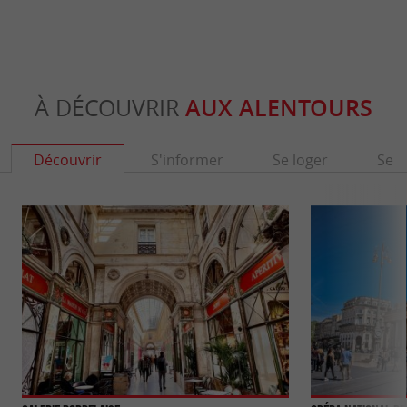
À DÉCOUVRIR
AUX ALENTOURS
Découvrir
S'informer
Se loger
Se r