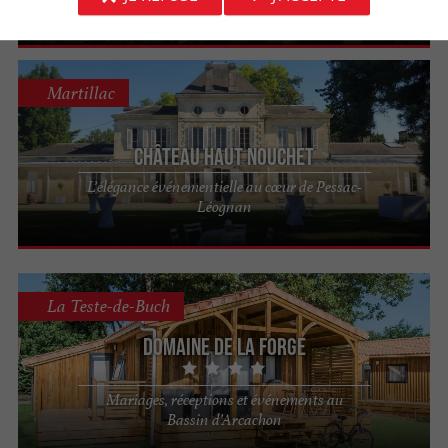
de Bordeaux
Martillac
Château Haut Nouchet
L’élégance événementielle au cœur de Pessac-
Léognan
La Teste-de-Buch
Domaine de la Forge
Mariages, réceptions et événements au
Bassin d’Arcachon