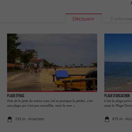
Découvrir
S'informe
Plage Eyrac
Plage d'Arcachon
Près de la jetée du même nom (où se pratique la pêche), c'est
C'est la plage prin
une plage qui n'est pas surveillée, mais la mer ...
aussi la Plage Centra
733 m - Arcachon
975 m - Ar