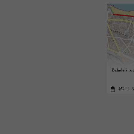
Balade à rou
464 m - 