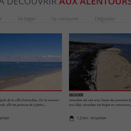
À DÉCOUVRIR
AUX ALENTOUR
r
Se loger
Se restaurer
Déguster
Arcachon
cipale de la ville d'Arcachon. On la nomme
Arcachon est née avec l’essor des premiers 
le, elle est pourvue de 3 jetées ...
mai 1857, Arcachon est érigée en commune pa
cachon
1,2 km - Arcachon