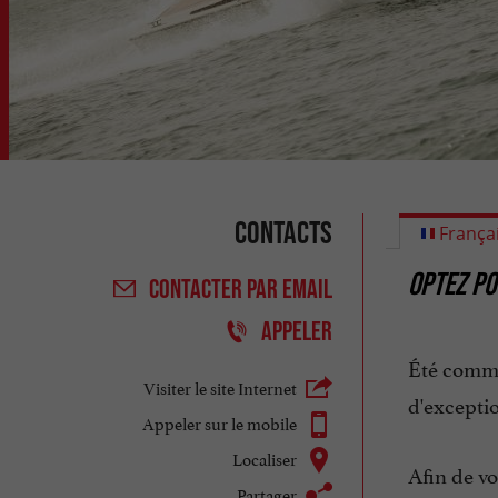
Contacts
França
OPTEZ PO
CONTACTER
PAR EMAIL
APPELER
Été comme
Visiter le site Internet
d'excepti
Appeler sur le mobile
Localiser
Afin de v
Partager