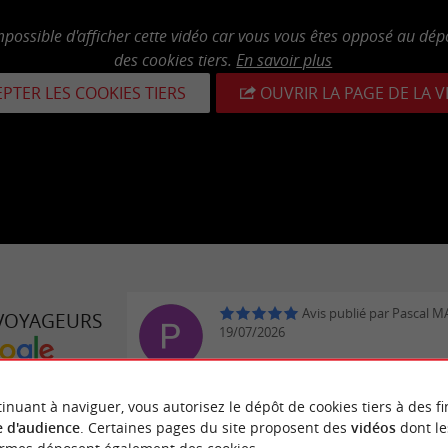
mpossible d'afficher cette vidéo car vous vous êtes opposé au dép
des cookies tiers.
En savoir plus
PTER LES COOKIES TIERS
OUVRIR LA PAGE DE LA 
Avis publié par Pascal 
 VOYAGEURS
19/07/2026
Magnifique expérience sur l’éléga
URDIEU
Ocean ! 4h de rêve autour du Bas
inuant à naviguer, vous autorisez le dépôt de cookies tiers à des fi
d’Arcachon, une formidable expér
 d'audience
. Certaines pages du site proposent des
vidéos
dont le
renouveler très vite ❤️