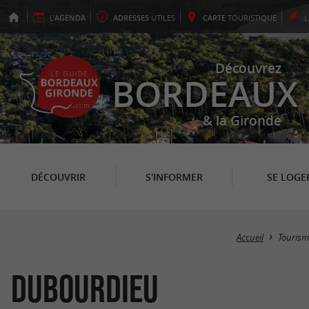
L'
AGENDA
ADRESSES
UTILES
CARTE
TOURISTIQUE
Découvrez
BORDEAUX
& la Gironde
DÉCOUVRIR
S'INFORMER
SE LOGE
Accueil
Tourism
Dubourdieu