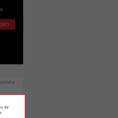
ôt
VIDÉO
MAZOYER le
nt White
sin
ns de
ience à
s