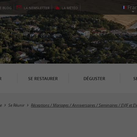
LE
BLOG
LA
NEWSLETTER
LA
MÉTÉO
R
SE RESTAURER
DÉGUSTER
S
e
Se Réunir
Réceptions / Mariages / Anniversaires / Seminaires / EVJF et E