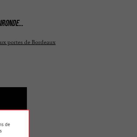
IRONDE
...
 aux portes de Bordeaux
ns de
ôt
s