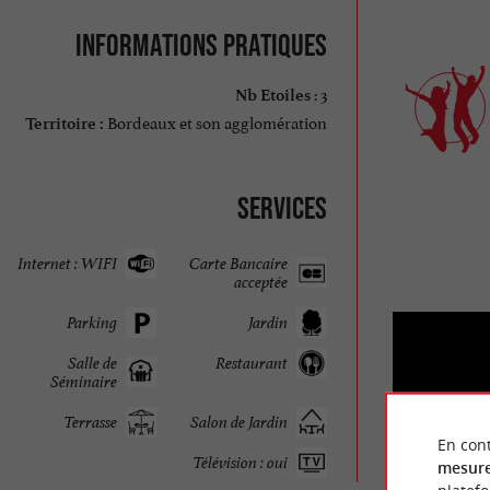
Informations pratiques
: 3
Nb Etoiles
Bordeaux et son agglomération
Territoire :
Services
Internet : WIFI
Carte Bancaire
acceptée
Parking
Jardin
Salle de
Restaurant
Séminaire
Terrasse
Salon de Jardin
En cont
Télévision : oui
I
mesure