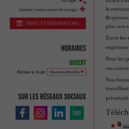
l
e restaur
Ajouter à mon carnet de voyage
80 personn
TARIFS ET RÉSERVATIONS
plus nos s
Entre les 
expérienc
Horaires
Pour les g
Ouvert
vos convi
Ferme à 21:30
Horaires détaillés
Nos formul
travaillan
Sur les réseaux sociaux
privatisa
Téléch
ma