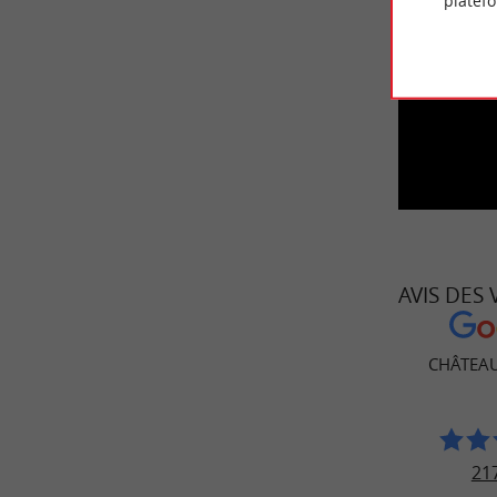
platef
ACCE
AVIS DES
CHÂTEAU
217