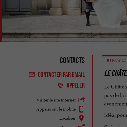
Contacts
França
LE CHÂTE
CONTACTER
PAR EMAIL
APPELER
Le Château
pas de la 
Visiter le site Internet
événement
Appeler sur le mobile
Idéal pour
Localiser
Grâce à no
Partager