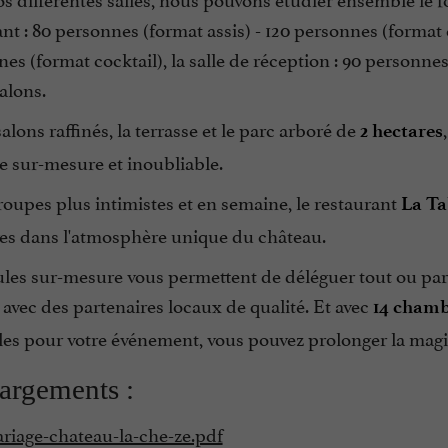
ant : 80 personnes (format assis) - 120 personnes (format c
es (format cocktail), l
a salle de réception : 90 personnes
alons.
salons raffinés, la terrasse et le parc arboré de
2 hectares
e sur-mesure et inoubliable.
roupes plus intimistes et en semaine, le restaurant
La Ta
ves dans l'atmosphère unique du château.
es sur-mesure vous permettent de déléguer tout ou parti
t avec des partenaires locaux de qualité. Et avec
14 chamb
bles pour votre événement, vous pouvez prolonger la mag
argements :
riage-chateau-la-che-ze.pdf