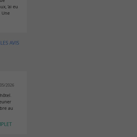
que
x, ’ai eu
. Une
LES AVIS
/05/2026
hôtel.
jeuner
mbre au
MPLET