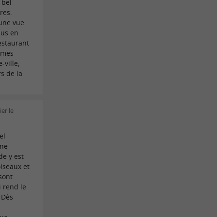
 bel
res.
t une vue
nus en
restaurant
mmes
-ville,
s de la
ier le
el
une
e y est
oiseaux et
sont
i rend le
 Dès