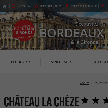
L'
AGENDA
ADRESSES
UTILES
CARTE
TOURISTIQUE
Découvrez
BORDEAUX
& la Gironde
DÉCOUVRIR
S'INFORMER
SE LOGE
Accueil
Tourisme
Château La Chèze