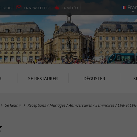
LE
BLOG
LA
NEWSLETTER
LA
MÉTÉO
R
SE RESTAURER
DÉGUSTER
S
Se Réunir
Réceptions / Mariages / Anniversaires / Seminaires / EVJF et EVG