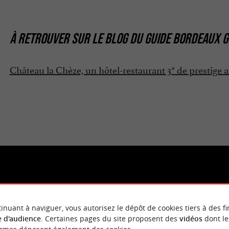
À RETROUVER SUR
LE BLOG DU GUIDE BORDEAUX G
Château la Chèze, un hôtel-restaurant 3* de prestige
inuant à naviguer, vous autorisez le dépôt de cookies tiers à des fi
mpossible d'afficher cette vidéo car vous vous êtes opposé au dép
 d'audience
. Certaines pages du site proposent des
vidéos
dont le