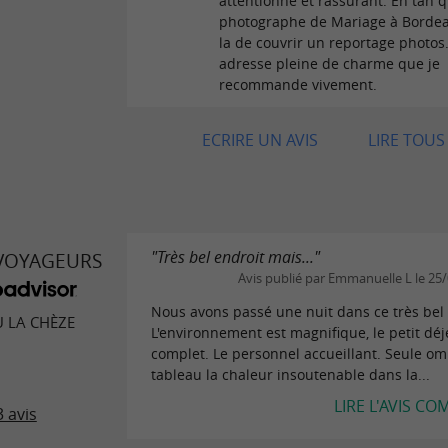
attentionné et rassurant. En tan 
photographe de Mariage à Bordeau
la de couvrir un reportage photos
adresse pleine de charme que je
recommande vivement.
ECRIRE UN AVIS
LIRE TOUS 
"Très bel endroit mais..."
 VOYAGEURS
Avis publié par Emmanuelle L le 25
Nous avons passé une nuit dans ce très bel 
 LA CHÈZE
L'environnement est magnifique, le petit dé
complet. Le personnel accueillant. Seule o
tableau la chaleur insoutenable dans la...
LIRE L'AVIS CO
 avis