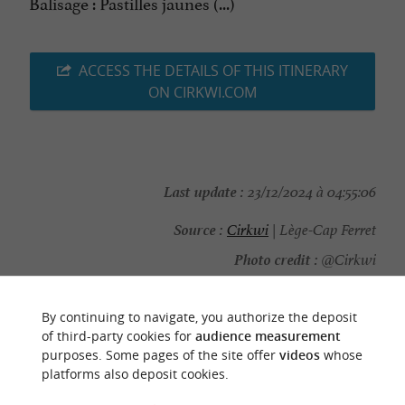
Balisage : Pastilles jaunes (...)
ACCESS THE DETAILS OF THIS ITINERARY
ON CIRKWI.COM
Last update :
23/12/2024 à 04:55:06
Source :
Cirkwi
| Lège-Cap Ferret
Photo credit :
@Cirkwi
By continuing to navigate, you authorize the deposit
of third-party cookies for
audience measurement
purposes. Some pages of the site offer
videos
whose
YOU WILL LIKE
ALSO
platforms also deposit cookies.