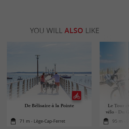
YOU WILL
ALSO
LIKE
De Bélisaire à la Pointe
Le Tour d
vélo - Du 
71 m - Lège-Cap-Ferret
95 m - L