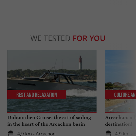
WE TESTED
FOR YOU
Rest and relaxation
Culture an
Dubourdieu Cruise: the art of sailing
Arcachon: a b
in the heart of the Arcachon basin
destination!
4,9 km - Arcachon
4,9 km - 