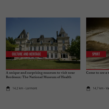
Culture and Heritage
Sport
A unique and surprising museum to visit near
Come to see a ti
Bordeaux: The National Museum of Health
Insurance
14,2 km - Lormont
14,7 km - V