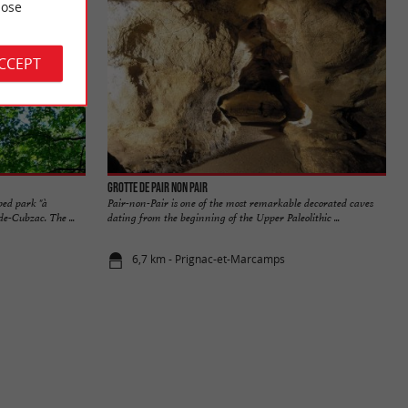
ose
ACCEPT
Grotte de Pair non Pair
ped park "à
Pair-non-Pair is one of the most remarkable decorated caves
e-Cubzac. The ...
dating from the beginning of the Upper Paleolithic ...
6,7 km - Prignac-et-Marcamps