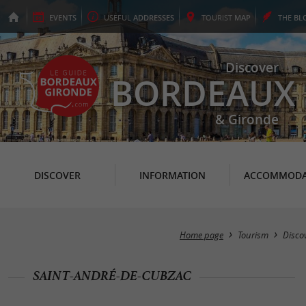
EVENTS
USEFUL
ADDRESSES
TOURIST
MAP
THE
BL
Discover
BORDEAUX
& Gironde
DISCOVER
INFORMATION
ACCOMMODA
Home page
Tourism
Disco
SAINT-ANDRÉ-DE-CUBZAC