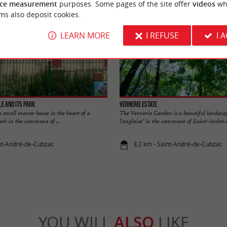
ce measurement
purposes. Some pages of the site offer
videos
wh
ms also deposit cookies.
LEARN MORE
I REFUSE
I 
e and its park
Vernerie Estate
 a small manor house in the heart of a
The Vernerie Garden is a beautiful landsca
rk in the commune of ...
l'anglaise" in the commune of Saint-André-d
nt-André-de-Cubzac
3,2 km - Saint-André-de-Cubzac
YOU WILL
ALSO
LIKE