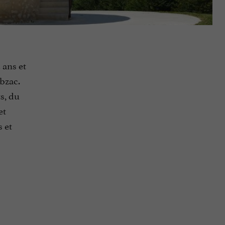
 ans et
bzac.
s, du
et
s et