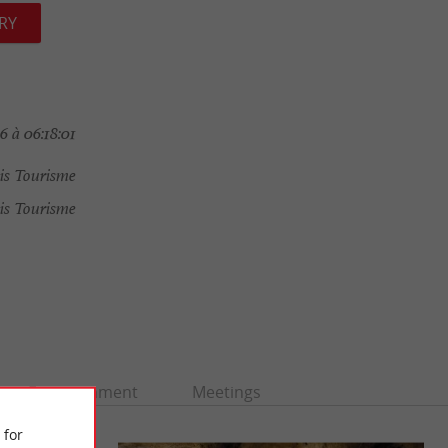
RY
 à 06:18:01
is Tourisme
is Tourisme
Entertainment
Meetings
 for