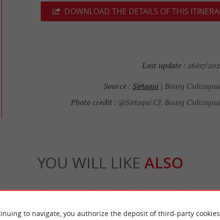
DOWNLOAD THE DETAILS OF THIS ITINERA
Last update :
26/07/2026
Source :
Sirtaqui
| Bourg Cubzagua
Photo credit :
@Sirtaqui Cf. Bourg Cubzagua
YOU WILL LIKE
ALSO
Accommodation
Eating & Drinking
Tasting
inuing to navigate, you authorize the deposit of third-party cookies