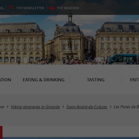
OG
THE
NEWSLETTER
THE
WEATHER
TION
EATING & DRINKING
TASTING
ENT
ver
Hiking itineraries in Gironde
Saint-André-de-Cubzac
Les Pistes de 