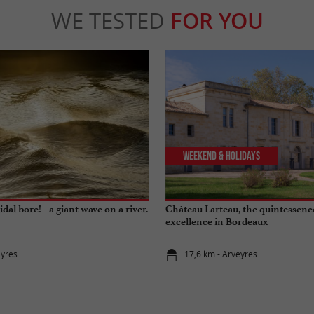
WE TESTED
FOR YOU
Weekend & Holidays
dal bore! - a giant wave on a river.
Château Larteau, the quintessence
excellence in Bordeaux
ayres
17,6 km - Arveyres