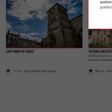
audien
platfor
Saint-André-de-Cubzac
The Robillard Castl
Robillard Castle is
beautiful wooded pa
177 m - Saint-André-de-Cubzac
465 m - Sai