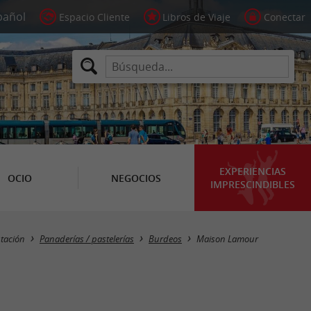
Espacio Cliente
Libros de Viaje
Conectar
EXPERIENCIAS
OCIO
NEGOCIOS
IMPRESCINDIBLES
tación
Panaderías / pastelerías
Burdeos
Maison Lamour