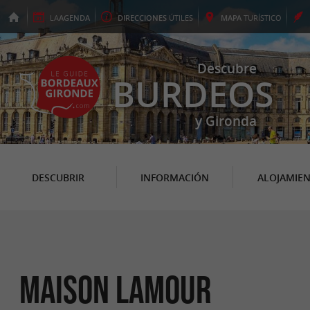
LA
AGENDA
DIRECCIONES
ÚTILES
MAPA
TURÍSTICO
Descubre
BURDEOS
y Gironda
DESCUBRIR
INFORMACIÓN
ALOJAMIE
Maison Lamour