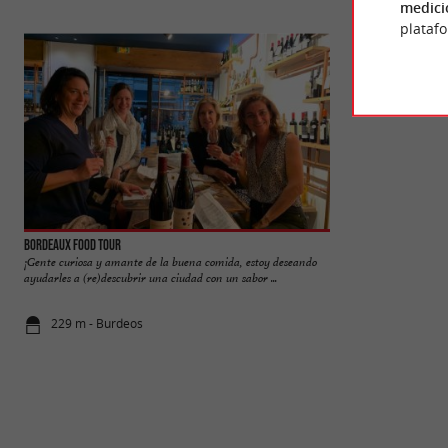
medici
plataf
Bordeaux Food Tour
Galerie des Beaux 
¡Gente curiosa y amante de la buena comida, estoy deseando
Consulta el calenda
ayudarles a (re)descubrir una ciudad con un sabor ...
Artes; la Galería de
229 m - Burdeos
712 m - Bu