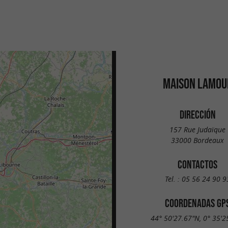
MAISON LAMOU
DIRECCIÓN
157 Rue Judaïque
33000 Bordeaux
CONTACTOS
Tel. :
05 56 24 90 9
COORDENADAS GP
44° 50'27.67"N, 0° 35'2