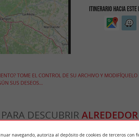
ITINERARIO HACIA ESTE
MIENTO? TOME EL CONTROL DE SU ARCHIVO Y MODIFÍQUELO
ÚN SUS DESEOS...
PARA DESCUBRIR
ALREDEDOR
n
Alojamiento
Salir a comer
Degustació
inuar navegando, autoriza al depósito de cookies de terceros con f