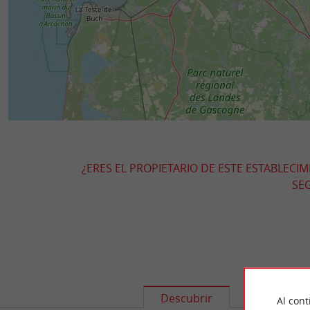
¿ERES EL PROPIETARIO DE ESTE ESTABLECI
SEG
Descubrir
Informació
Al cont