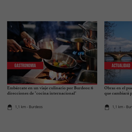
Gastronomia
Actualidad
Embárcate en un viaje culinario por Burdeos: 6
Obras en el pu
direcciones de "cocina internacional"
que cambiará pa
1,1 km - Burdeos
1,1 km - Bu