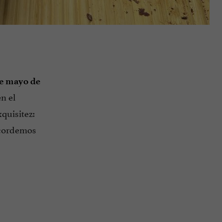
 de mayo de
n el
quisitez:
recordemos