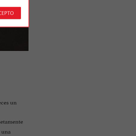
CEPTO
eces un
letamente
e una