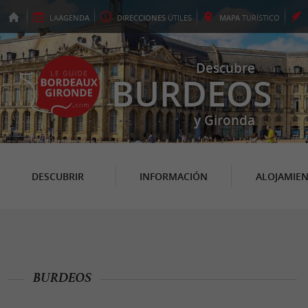
LA
AGENDA
DIRECCIONES
ÚTILES
MAPA
TURÍSTICO
Descubre
BURDEOS
y Gironda
DESCUBRIR
INFORMACIÓN
ALOJAMIE
BURDEOS