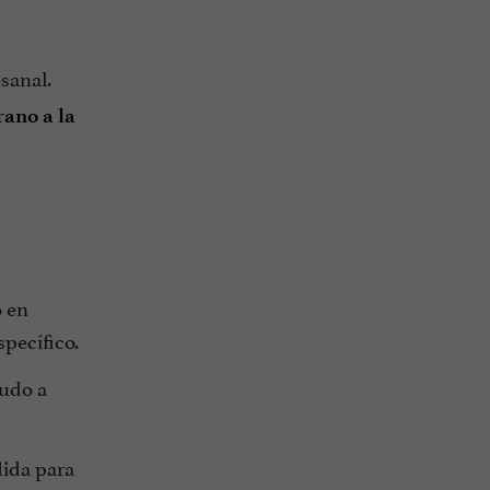
sanal.
rano a la
o en
specífico.
nudo a
dida para