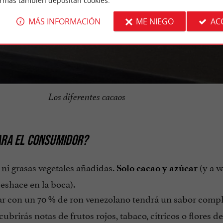
ormas también depositan cookies.
MÁS INFORMACIÓN
ME NIEGO
AC
Los diferentes cacaos
ARA EL CONSUMIDOR?
s ni grasas vegetales añadidas.
(y a v
Solo cacao y azúcar
eshace en la boca).
ar con un 70 % de ron venezolano tendrá un sabor comp
brirás notas de frutos rojos, tabaco, cítricos o flores d