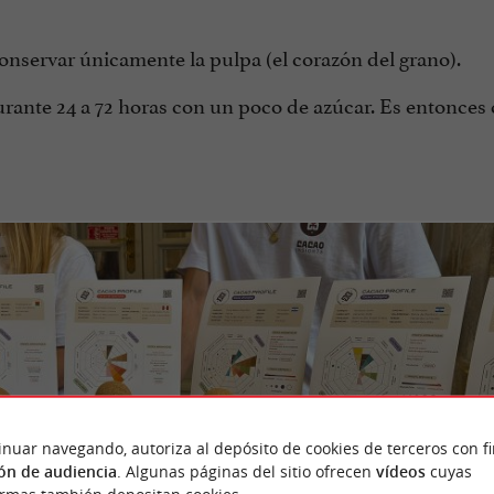
conservar únicamente la pulpa (el corazón del grano).
rante 24 a 72 horas con un poco de azúcar. Es entonces
inuar navegando, autoriza al depósito de cookies de terceros con f
ón de audiencia
. Algunas páginas del sitio ofrecen
vídeos
cuyas