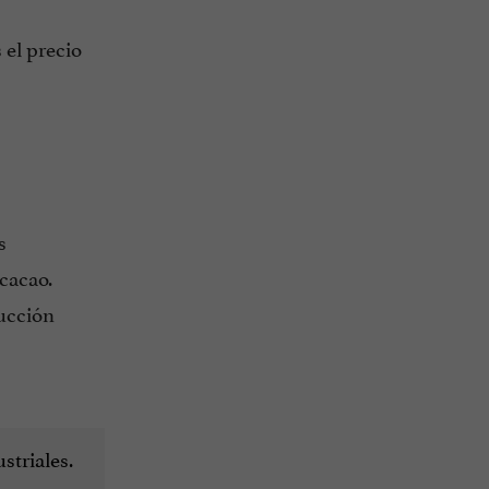
 el precio
s
cacao.
ducción
triales.