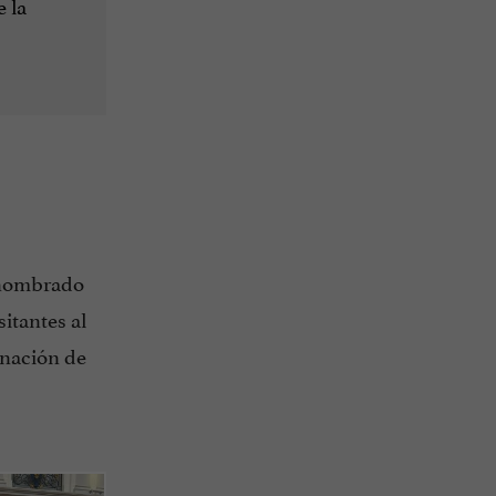
e la
renombrado
itantes al
nación de