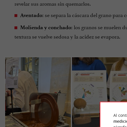
revelar sus aromas sin quemarlos.
se separa la cáscara del grano para 
Aventado:
los granos se muelen du
Molienda y conchado:
textura se vuelve sedosa y la acidez se evapora.
Al cont
medici