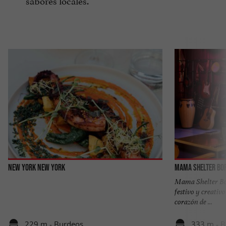
New York New York
Mama Shelter Bo
Mama Shelter Bor
festivo y creativo
corazón de ...
229 m - Burdeos
333 m - 