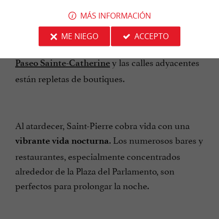
las calles comerciales peatonales, en particular
MÁS INFORMACIÓN
la famosa
, conocida por
Rue Sainte-Catherine
ME NIEGO
ACCEPTO
ser la
. El
calle comercial más larga de Europa
y las calles adyacentes
Paseo Sainte-Catherine
están repletas de boutiques.
Al atardecer, Saint-Pierre cobra vida con una
. Los numerosos bares y
vibrante vida nocturna
restaurantes, especialmente concentrados
alrededor de la Plaza del Parlamento, son
perfectos para prolongar la noche.