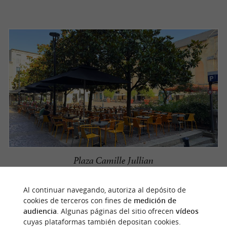
Plaza Camille Jullian
Estos lugares son
donde se
Al continuar navegando, autoriza al depósito de
teatros al aire libre
cookies de terceros con fines de
medición de
mezclan locales y visitantes.
audiencia
. Algunas páginas del sitio ofrecen
vídeos
cuyas plataformas también depositan cookies.
Los amantes de las compras se deleitarán con