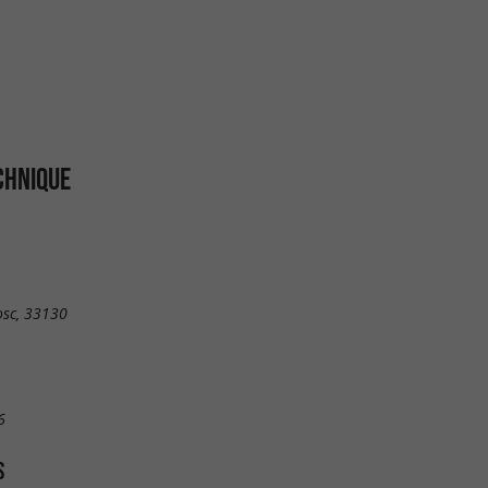
CHNIQUE
osc, 33130
6
S