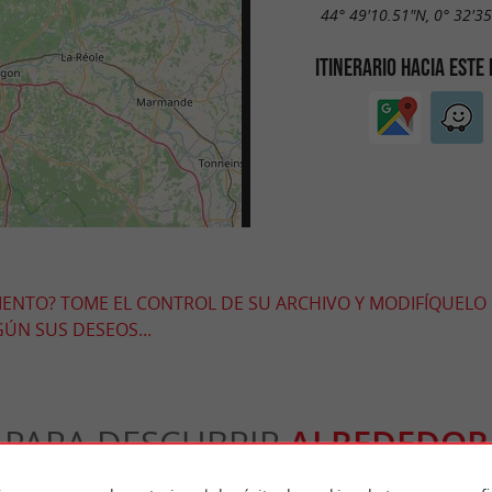
44° 49'10.51"N, 0° 32'3
ITINERARIO HACIA ESTE
MIENTO? TOME EL CONTROL DE SU ARCHIVO Y MODIFÍQUELO
ÚN SUS DESEOS...
PARA DESCUBRIR
ALREDEDOR