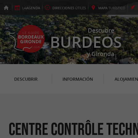
LA
AGENDA
DIRECCIONES
ÚTILES
MAPA
TURÍSTICO
Descubre
BURDEOS
y Gironda
DESCUBRIR
INFORMACIÓN
ALOJAMIE
Centre contrôle tech