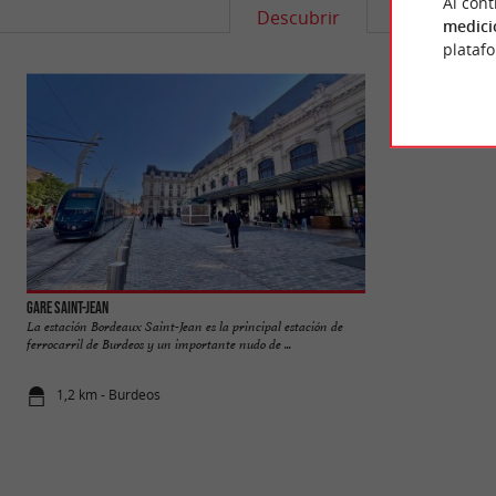
Al cont
Descubrir
Informació
medici
plataf
Gare Saint-Jean
Frac Nouvelle-Aqui
La estación Bordeaux Saint-Jean es la principal estación de
El Frac Nueva Aqu
ferrocarril de Burdeos y un importante nudo de ...
contemporánea medi
de ...
1,2 km - Burdeos
1,2 km - Bu