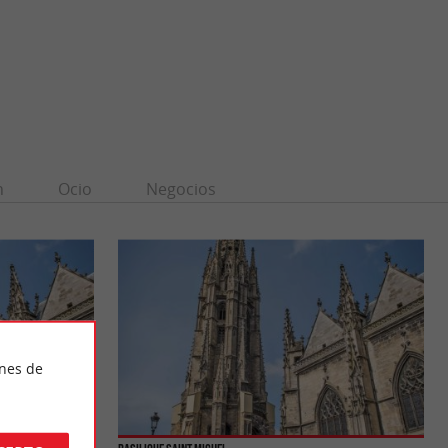
n
Ocio
Negocios
ines de