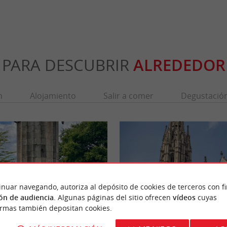
PARA DESCUBRIR
ALREDEDOR
n
Alojamiento
Salir a comer
Degustació
inuar navegando, autoriza al depósito de cookies de terceros con f
ón de audiencia
. Algunas páginas del sitio ofrecen
vídeos
cuyas
ormas también depositan cookies.