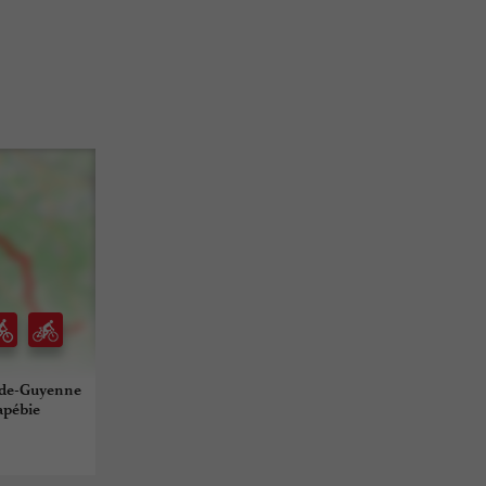
-de-Guyenne
Lapébie