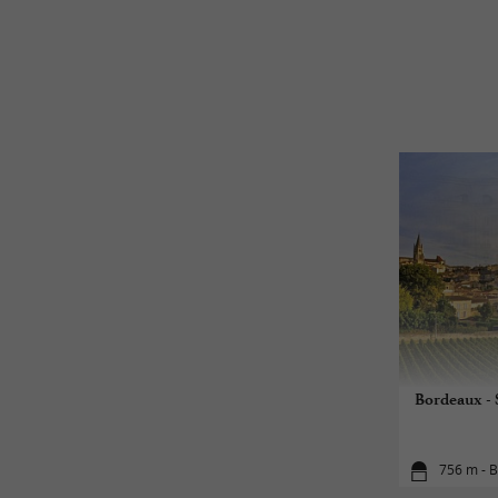
Bordeaux - 
756 m - 