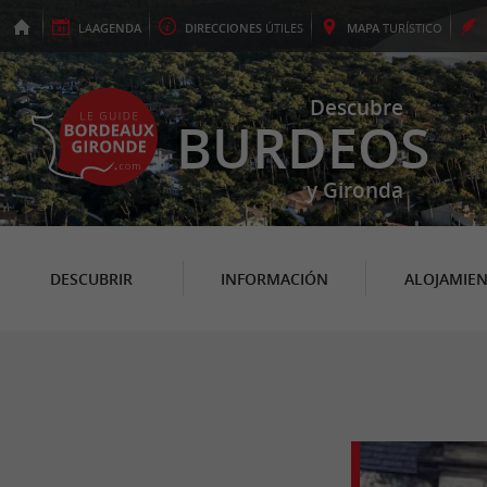
LA
AGENDA
DIRECCIONES
ÚTILES
MAPA
TURÍSTICO
Descubre
BURDEOS
y Gironda
DESCUBRIR
INFORMACIÓN
ALOJAMIE