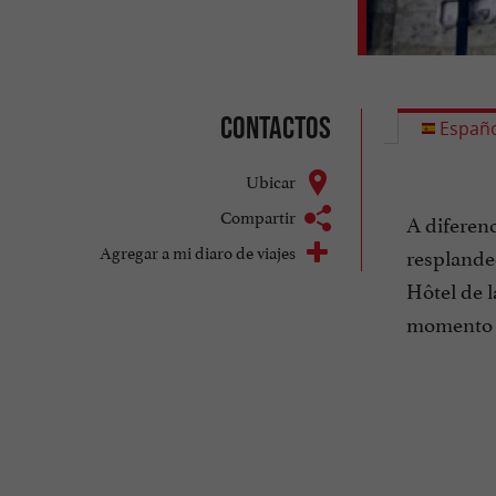
Contactos
Españo
Ubicar
Compartir
A diferenc
Agregar a mi diaro de viajes
resplandec
Hôtel de 
momento p