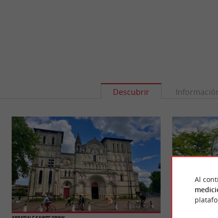
Descubrir
Informació
Al cont
medici
plataf