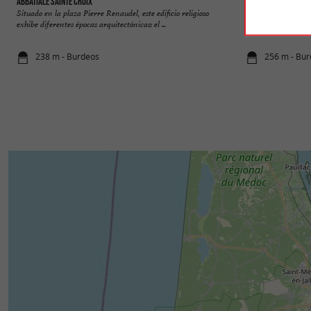
Abbatiale Sainte Croix
Fontaine de la Grav
Situado en la plaza Pierre Renaudel, este edificio religioso
También conocida c
exhibe diferentes épocas arquitectónicas: el ...
admirar en los muell
238 m - Burdeos
256 m - Bu