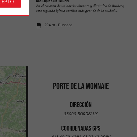
CEPTO
Basilique Saint Michel
al
En el corazón de un barrio vibrante y dinámico de Burdeos,
eclarado
esta segunda iglesia católica más grande de la ciudad ...
294 m - Burdeos
PORTE DE LA MONNAIE
DIRECCIÓN
33000 BORDEAUX
COORDENADAS GPS
44° 49'59.42"N, 0° 33'42.25"W